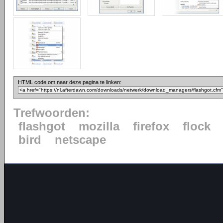
HTML code om naar deze pagina te linken:
Trefwoorden:
flashgot
mozilla
firefox
flock
bird
netscape