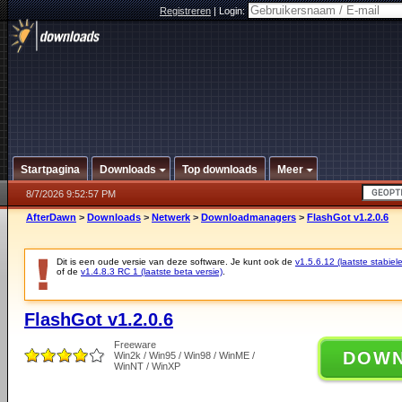
Registreren
|
Login:
Startpagina
Downloads
Top downloads
Meer
8/7/2026 9:52:57 PM
AfterDawn
>
Downloads
>
Netwerk
>
Downloadmanagers
>
FlashGot v1.2.0.6
Dit is een oude versie van deze software. Je kunt ook de
v1.5.6.12 (laatste stabiele
of de
v1.4.8.3 RC 1 (laatste beta versie)
.
FlashGot v1.2.0.6
Freeware
DOW
Win2k / Win95 / Win98 / WinME /
WinNT / WinXP