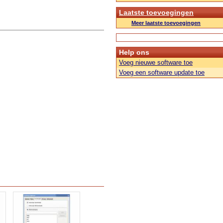
Laatste toevoegingen
Meer laatste toevoegingen
Help ons
Voeg nieuwe software toe
Voeg een software update toe