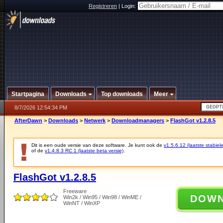
Registreren
|
Login:
Startpagina
Downloads
Top downloads
Meer
8/7/2026 12:54:34 PM
AfterDawn
>
Downloads
>
Netwerk
>
Downloadmanagers
>
FlashGot v1.2.8.5
Dit is een oude versie van deze software. Je kunt ook de
v1.5.6.12 (laatste stabiele
of de
v1.4.8.3 RC 1 (laatste beta versie)
.
FlashGot v1.2.8.5
Freeware
DOW
Win2k / Win95 / Win98 / WinME /
WinNT / WinXP