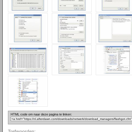
HTML code om naar deze pagina te linken:
Trefwoorden: