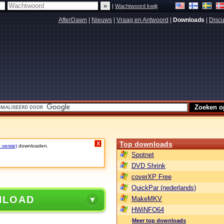
|
Wachtwoord kwijt
AfterDawn
|
Nieuws
|
Vraag en Antwoord
|
Downloads
|
Discu
Top downloads
X
 versie)
downloaden.
Spotnet
DVD Shrink
coverXP Free
QuickPar (nederlands)
NLOAD
MakeMKV
HWiNFO64
Meer top downloads