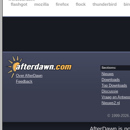
flashgot
mozilla
firefox
flock
thunderbird
bir
Sections:
Nieuws
Over AfterDawn
Downloads
Feedback
Top Downloads
Discussie
Vraag en Antwoo
Nieuws2.nl
© 1999-2026
AfterDawn is p