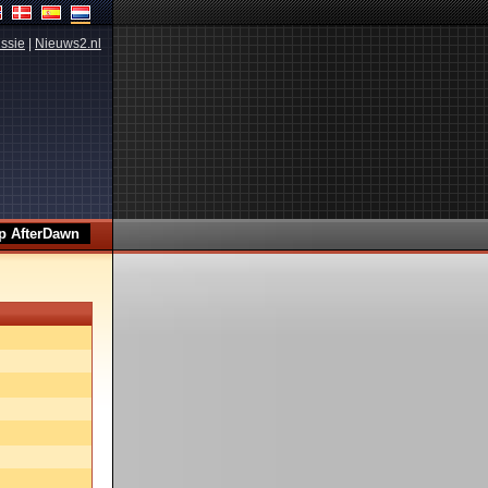
ssie
|
Nieuws2.nl