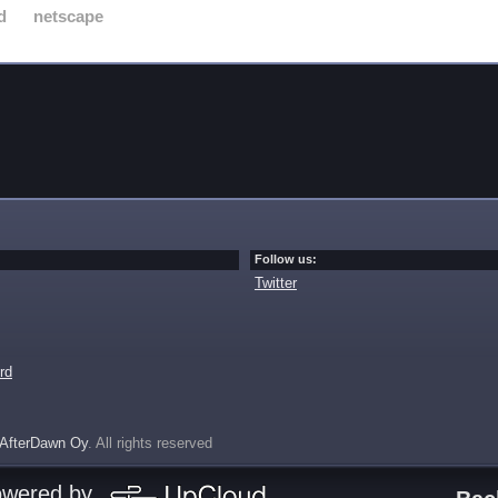
d
netscape
Follow us:
Twitter
rd
AfterDawn Oy
. All rights reserved
owered by