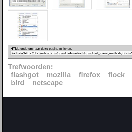
HTML code om naar deze pagina te linken:
Trefwoorden:
flashgot
mozilla
firefox
flock
bird
netscape