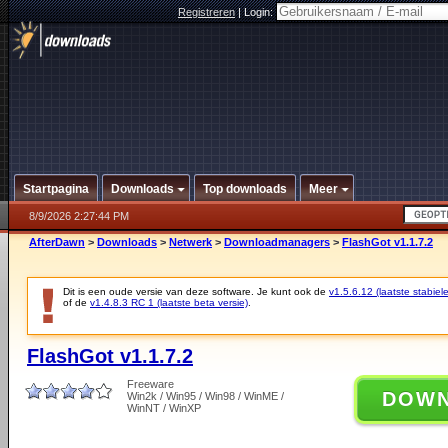
Registreren
|
Login:
Startpagina
Downloads
Top downloads
Meer
8/9/2026 2:27:44 PM
AfterDawn
>
Downloads
>
Netwerk
>
Downloadmanagers
>
FlashGot v1.1.7.2
Dit is een oude versie van deze software. Je kunt ook de
v1.5.6.12 (laatste stabiele
of de
v1.4.8.3 RC 1 (laatste beta versie)
.
FlashGot v1.1.7.2
Freeware
DOW
Win2k / Win95 / Win98 / WinME /
WinNT / WinXP