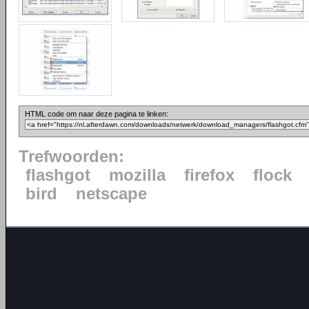
HTML code om naar deze pagina te linken:
Trefwoorden:
flashgot
mozilla
firefox
flock
bird
netscape