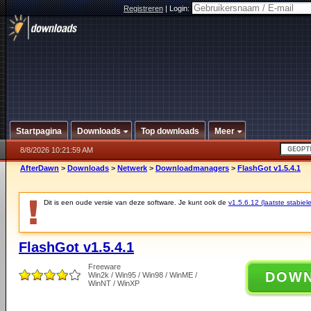
Registreren
|
Login:
Startpagina
Downloads
Top downloads
Meer
8/8/2026 10:21:59 AM
AfterDawn
>
Downloads
>
Netwerk
>
Downloadmanagers
>
FlashGot v1.5.4.1
Dit is een oude versie van deze software. Je kunt ook de
v1.5.6.12 (laatste stabiele
FlashGot v1.5.4.1
Freeware
DOW
Win2k / Win95 / Win98 / WinME /
WinNT / WinXP