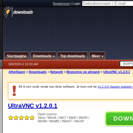
Registreren
|
Login:
Startpagina
Downloads
Top downloads
Meer
8/8/2026 6:10:20 AM
AfterDawn
>
Downloads
>
Netwerk
>
Besturing op afstand
>
UltraVNC v1.2.0.1
Dit is een oude versie van deze software. Je kunt ook de
v1.2.4.0 (laatste stabiele 
UltraVNC v1.2.0.1
Open source
DOW
Vista / Win2k / Win7 / Win8 / Win95 /
Win98 / WinME / WinNT / WinXP