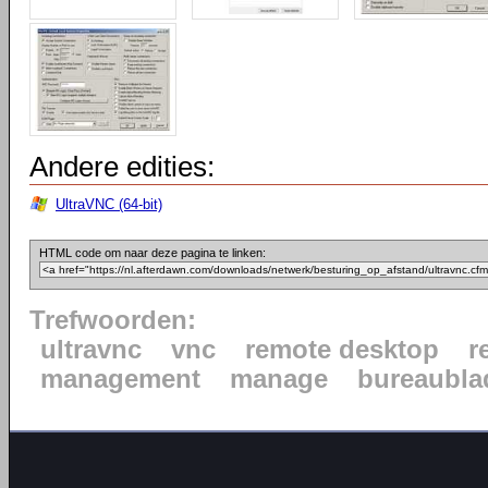
Andere edities:
UltraVNC (64-bit)
HTML code om naar deze pagina te linken:
Trefwoorden:
ultravnc
vnc
remote desktop
r
management
manage
bureaubla