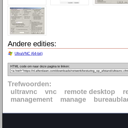
Andere edities:
UltraVNC (64-bit)
HTML code om naar deze pagina te linken:
Trefwoorden:
ultravnc
vnc
remote desktop
r
management
manage
bureaubla