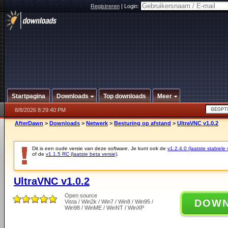
Registreren
|
Login:
Startpagina
Downloads
Top downloads
Meer
8/8/2026 8:29:40 PM
AfterDawn
>
Downloads
>
Netwerk
>
Besturing op afstand
>
UltraVNC v1.0.2
Dit is een oude versie van deze software. Je kunt ook de
v1.2.4.0 (laatste stabiele 
of de
v1.1.5 RC (laatste beta versie)
.
UltraVNC v1.0.2
Open source
DOW
Vista / Win2k / Win7 / Win8 / Win95 /
Win98 / WinME / WinNT / WinXP