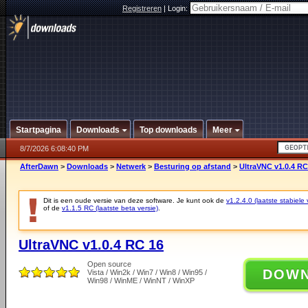
Registreren
|
Login:
Startpagina
Downloads
Top downloads
Meer
8/7/2026 6:08:40 PM
AfterDawn
>
Downloads
>
Netwerk
>
Besturing op afstand
>
UltraVNC v1.0.4 RC
Dit is een oude versie van deze software. Je kunt ook de
v1.2.4.0 (laatste stabiele 
of de
v1.1.5 RC (laatste beta versie)
.
UltraVNC v1.0.4 RC 16
Open source
DOW
Vista / Win2k / Win7 / Win8 / Win95 /
Win98 / WinME / WinNT / WinXP