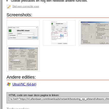
Goede prestaties en nog een heleboel andere functies.
Stel een correctie voor
Screenshots:
Andere edities:
UltraVNC (64-bit)
HTML code om naar deze pagina te linken: