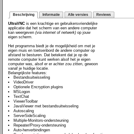
Beschrijving
Informatie
Alle versies
Reviews
UltraVNC
is een krachtige en gebruikersvriendelijke
applicatie dat het scherm van een andere computer
kan weergeven
(via internet of netwerk)
op jouw
eigen scherm.
Het programma biedt je de mogelijkheid om met je
eigen muis en toetsenbord de andere computer op
afstand te besturen. Dat betekent dat je op de
remote computer kunt werken alsof het je eigen
computer was, alsof er er achter zou zitten, gewoon
vanaf je huidige locatie.
Belangrijkste features:
Bestandsuitwisseling
VideoDriver
Optionele Encryption plugins
MSLogon
TextChat
ViewerToolbar
JavaViewer met bestandsuitwisseling
Autoscaling
ServerSideScaling
Multiple-Monitors-ondersteuning
Repeater/Proxy-ondersteuning
Auto-herverbindingen