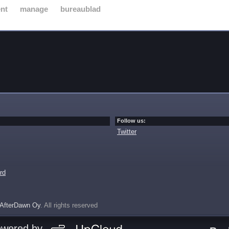
nt
manage
bureaublad
Follow us:
Twitter
rd
AfterDawn Oy
. All rights reserved
owered by