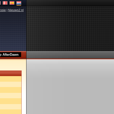
ssie
|
Nieuws2.nl