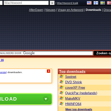
|
Wachtwoord kwijt
AfterDawn
|
Nieuws
|
Vraag en Antwoord
|
Downloads
|
Discu
 16
Top downloads
X
versie)
downloaden.
Spotnet
DVD Shrink
coverXP Free
QuickPar (nederlands)
NLOAD
MakeMKV
HWiNFO64
Meer top downloads