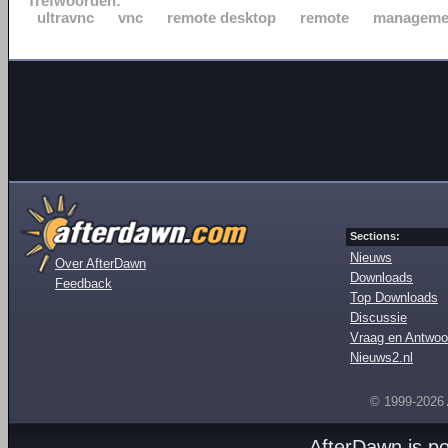
Trefwoorden:
ultravnc
vnc
remote desktop
remote
manageme
Sections:
Nieuws
Over AfterDawn
Downloads
Feedback
Top Downloads
Discussie
Vraag en Antwoo
Nieuws2.nl
© 1999-2026
AfterDawn is p