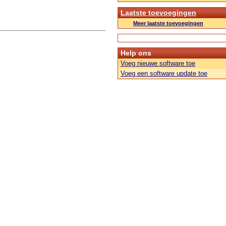
Laatste toevoegingen
Meer laatste toevoegingen
Help ons
Voeg nieuwe software toe
Voeg een software update toe