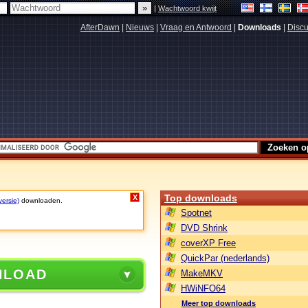
|
Wachtwoord kwijt
AfterDawn
|
Nieuws
|
Vraag en Antwoord
|
Downloads
|
Discu
Top downloads
X
versie)
downloaden.
Spotnet
DVD Shrink
coverXP Free
QuickPar (nederlands)
NLOAD
MakeMKV
HWiNFO64
Meer top downloads