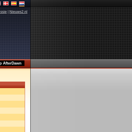
ssie
|
Nieuws2.nl