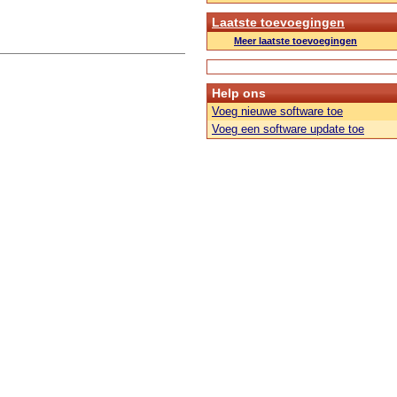
Laatste toevoegingen
Meer laatste toevoegingen
Help ons
Voeg nieuwe software toe
Voeg een software update toe