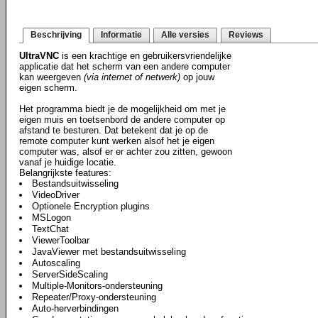
Beschrijving
Informatie
Alle versies
Reviews
UltraVNC
is een krachtige en gebruikersvriendelijke
applicatie dat het scherm van een andere computer
kan weergeven
(via internet of netwerk)
op jouw
eigen scherm.
Het programma biedt je de mogelijkheid om met je
eigen muis en toetsenbord de andere computer op
afstand te besturen. Dat betekent dat je op de
remote computer kunt werken alsof het je eigen
computer was, alsof er er achter zou zitten, gewoon
vanaf je huidige locatie.
Belangrijkste features:
Bestandsuitwisseling
VideoDriver
Optionele Encryption plugins
MSLogon
TextChat
ViewerToolbar
JavaViewer met bestandsuitwisseling
Autoscaling
ServerSideScaling
Multiple-Monitors-ondersteuning
Repeater/Proxy-ondersteuning
Auto-herverbindingen