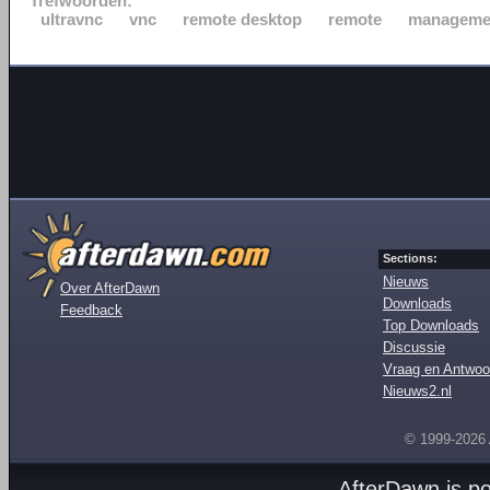
Trefwoorden:
ultravnc
vnc
remote desktop
remote
manageme
Sections:
Nieuws
Over AfterDawn
Downloads
Feedback
Top Downloads
Discussie
Vraag en Antwoo
Nieuws2.nl
© 1999-2026
AfterDawn is p