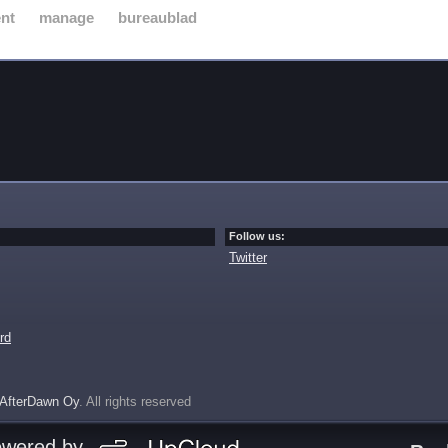
nt
manage
bureaublad
Follow us:
Twitter
rd
AfterDawn Oy
. All rights reserved
owered by