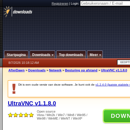
Registreren
|
Login:
Startpagina
Downloads
Top downloads
Meer
8/7/2026 10:18:12 AM
AfterDawn
>
Downloads
>
Netwerk
>
Besturing op afstand
>
UltraVNC v1.1.8.0
Dit is een oude versie van deze software. Je kunt ook de
v1.2.4.0 (laatste stabiele 
UltraVNC v1.1.8.0
Open source
DOW
Vista / Win2k / Win7 / Win8 / Win95 /
Win98 / WinME / WinNT / WinXP