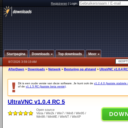
Registreren
|
Login:
Startpagina
Downloads
Top downloads
Meer
8/7/2026 3:59:19 AM
AfterDawn
>
Downloads
>
Netwerk
>
Besturing op afstand
>
UltraVNC v1.0.4 RC
Dit is een oude versie van deze software. Je kunt ook de
v1.2.4.0 (laatste stabiele 
of de
v1.1.5 RC (laatste beta versie)
.
UltraVNC v1.0.4 RC 5
Open source
DOW
Vista / Win2k / Win7 / Win8 / Win95 /
Win98 / WinME / WinNT / WinXP