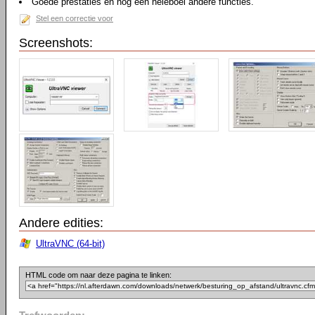
Goede prestaties en nog een heleboel andere functies.
Stel een correctie voor
Screenshots:
Andere edities:
UltraVNC (64-bit)
HTML code om naar deze pagina te linken: