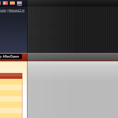
ssie
|
Nieuws2.nl