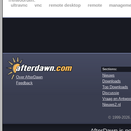
Trefwoorden:
ultravnc
vnc
remote desktop
remote
manageme
Sections:
Nieuws
Over AfterDawn
Downloads
Feedback
Top Downloads
Discussie
Vraag en Antwoo
Nieuws2.nl
© 1999-2026
AfterDawn is p