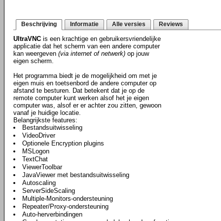
Beschrijving
Informatie
Alle versies
Reviews
UltraVNC
is een krachtige en gebruikersvriendelijke
applicatie dat het scherm van een andere computer
kan weergeven
(via internet of netwerk)
op jouw
eigen scherm.
Het programma biedt je de mogelijkheid om met je
eigen muis en toetsenbord de andere computer op
afstand te besturen. Dat betekent dat je op de
remote computer kunt werken alsof het je eigen
computer was, alsof er er achter zou zitten, gewoon
vanaf je huidige locatie.
Belangrijkste features:
Bestandsuitwisseling
VideoDriver
Optionele Encryption plugins
MSLogon
TextChat
ViewerToolbar
JavaViewer met bestandsuitwisseling
Autoscaling
ServerSideScaling
Multiple-Monitors-ondersteuning
Repeater/Proxy-ondersteuning
Auto-herverbindingen