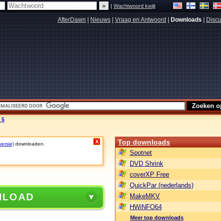
|
Wachtwoord kwijt
AfterDawn
|
Nieuws
|
Vraag en Antwoord
|
Downloads
|
Discu
 5
Top downloads
X
versie)
downloaden.
Spotnet
DVD Shrink
coverXP Free
QuickPar (nederlands)
NLOAD
MakeMKV
HWiNFO64
Meer top downloads