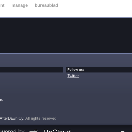
nt
manage
bureaublad
Follow us:
Twitter
rd
AfterDawn Oy
. All rights reserved
owered by