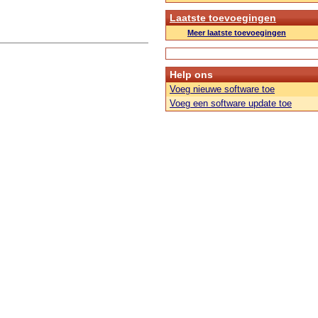
Laatste toevoegingen
Meer laatste toevoegingen
Help ons
Voeg nieuwe software toe
Voeg een software update toe