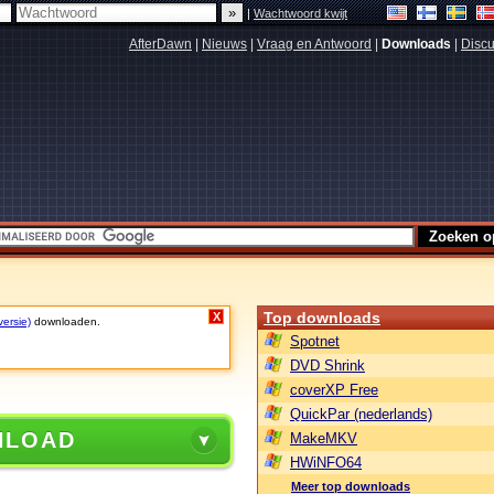
|
Wachtwoord kwijt
AfterDawn
|
Nieuws
|
Vraag en Antwoord
|
Downloads
|
Discu
Top downloads
X
versie)
downloaden.
Spotnet
DVD Shrink
coverXP Free
QuickPar (nederlands)
NLOAD
MakeMKV
HWiNFO64
Meer top downloads