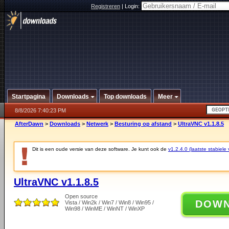
Registreren
|
Login:
Startpagina
Downloads
Top downloads
Meer
8/8/2026 7:40:23 PM
AfterDawn
>
Downloads
>
Netwerk
>
Besturing op afstand
>
UltraVNC v1.1.8.5
Dit is een oude versie van deze software. Je kunt ook de
v1.2.4.0 (laatste stabiele 
UltraVNC v1.1.8.5
Open source
DOW
Vista / Win2k / Win7 / Win8 / Win95 /
Win98 / WinME / WinNT / WinXP