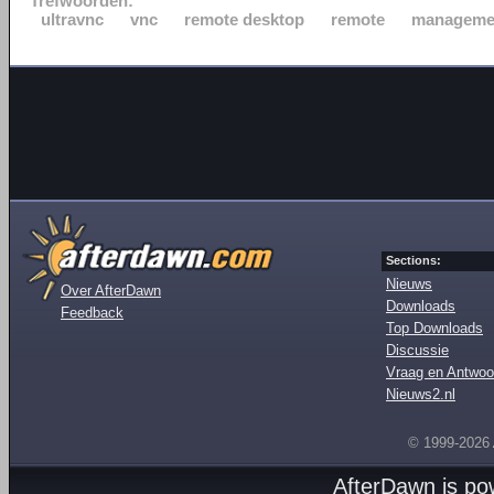
Trefwoorden:
ultravnc
vnc
remote desktop
remote
manageme
Sections:
Nieuws
Over AfterDawn
Downloads
Feedback
Top Downloads
Discussie
Vraag en Antwoo
Nieuws2.nl
© 1999-2026
AfterDawn is p