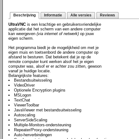
Beschrijving
Informatie
Alle versies
Reviews
UltraVNC
is een krachtige en gebruikersvriendelijke
applicatie dat het scherm van een andere computer
kan weergeven
(via internet of netwerk)
op jouw
eigen scherm.
Het programma biedt je de mogelijkheid om met je
eigen muis en toetsenbord de andere computer op
afstand te besturen. Dat betekent dat je op de
remote computer kunt werken alsof het je eigen
computer was, alsof er er achter zou zitten, gewoon
vanaf je huidige locatie.
Belangrijkste features:
Bestandsuitwisseling
VideoDriver
Optionele Encryption plugins
MSLogon
TextChat
ViewerToolbar
JavaViewer met bestandsuitwisseling
Autoscaling
ServerSideScaling
Multiple-Monitors-ondersteuning
Repeater/Proxy-ondersteuning
Auto-herverbindingen