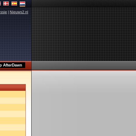
ssie
|
Nieuws2.nl