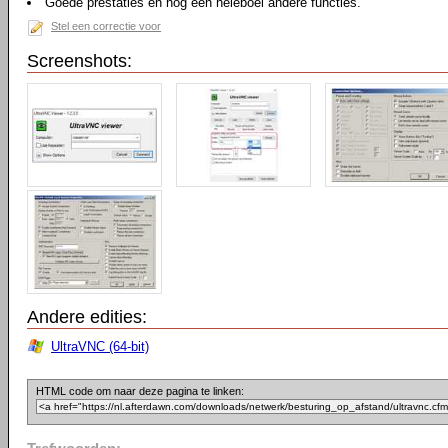
Goede prestaties en nog een heleboel andere functies.
Stel een correctie voor
Screenshots:
Andere edities:
UltraVNC (64-bit)
HTML code om naar deze pagina te linken: