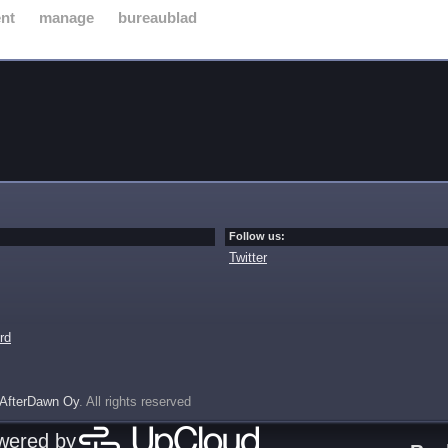
nt
manage
bureaublad
Follow us:
Twitter
rd
AfterDawn Oy
. All rights reserved
owered by