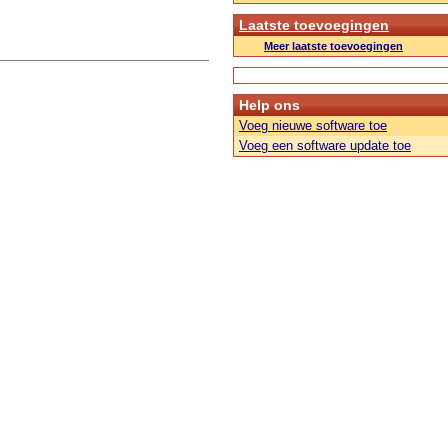
Laatste toevoegingen
Meer laatste toevoegingen
Help ons
Voeg nieuwe software toe
Voeg een software update toe