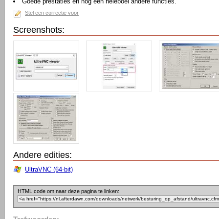
Goede prestaties en nog een heleboel andere functies.
Stel een correctie voor
Screenshots:
Andere edities:
UltraVNC (64-bit)
HTML code om naar deze pagina te linken: