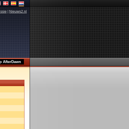
ssie
|
Nieuws2.nl