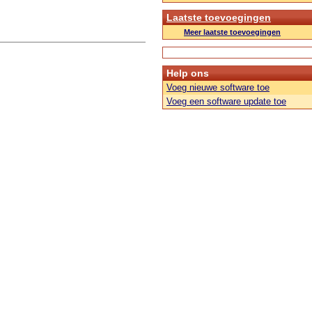
Laatste toevoegingen
Meer laatste toevoegingen
Help ons
Voeg nieuwe software toe
Voeg een software update toe