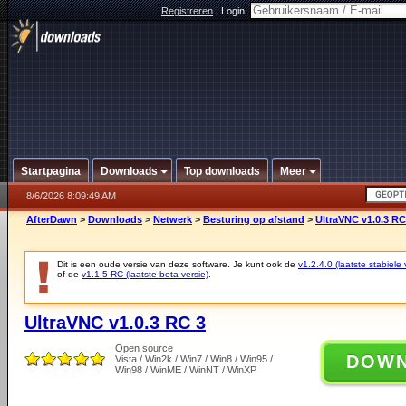
Registreren
|
Login:
Startpagina
Downloads
Top downloads
Meer
8/6/2026 8:09:49 AM
AfterDawn
>
Downloads
>
Netwerk
>
Besturing op afstand
>
UltraVNC v1.0.3 RC
Dit is een oude versie van deze software. Je kunt ook de
v1.2.4.0 (laatste stabiele 
of de
v1.1.5 RC (laatste beta versie)
.
UltraVNC v1.0.3 RC 3
Open source
DOW
Vista / Win2k / Win7 / Win8 / Win95 /
Win98 / WinME / WinNT / WinXP