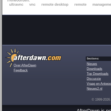
Trefwoorden:
ultravnc
vnc
remote desktop
remote
manageme
Sections:
Nieuws
Over AfterDawn
Downloads
Feedback
Top Downloads
Discussie
Vraag en Antwoo
Nieuws2.nl
© 1999-2026
AfterDawn is p