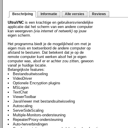
Beschrijving
Informatie
Alle versies
Reviews
UltraVNC
is een krachtige en gebruikersvriendelijke
applicatie dat het scherm van een andere computer
kan weergeven
(via internet of netwerk)
op jouw
eigen scherm.
Het programma biedt je de mogelijkheid om met je
eigen muis en toetsenbord de andere computer op
afstand te besturen. Dat betekent dat je op de
remote computer kunt werken alsof het je eigen
computer was, alsof er er achter zou zitten, gewoon
vanaf je huidige locatie.
Belangrijkste features:
Bestandsuitwisseling
VideoDriver
Optionele Encryption plugins
MSLogon
TextChat
ViewerToolbar
JavaViewer met bestandsuitwisseling
Autoscaling
ServerSideScaling
Multiple-Monitors-ondersteuning
Repeater/Proxy-ondersteuning
Auto-herverbindingen