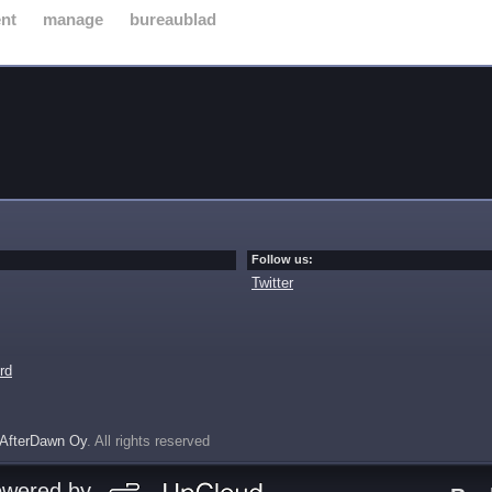
nt
manage
bureaublad
Follow us:
Twitter
rd
AfterDawn Oy
. All rights reserved
owered by