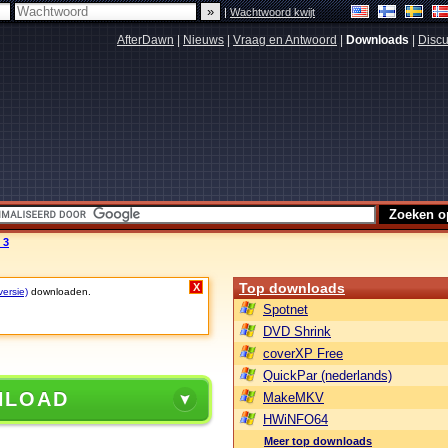
|
Wachtwoord kwijt
AfterDawn
|
Nieuws
|
Vraag en Antwoord
|
Downloads
|
Discu
 3
Top downloads
X
versie)
downloaden.
Spotnet
DVD Shrink
coverXP Free
QuickPar (nederlands)
NLOAD
MakeMKV
HWiNFO64
Meer top downloads