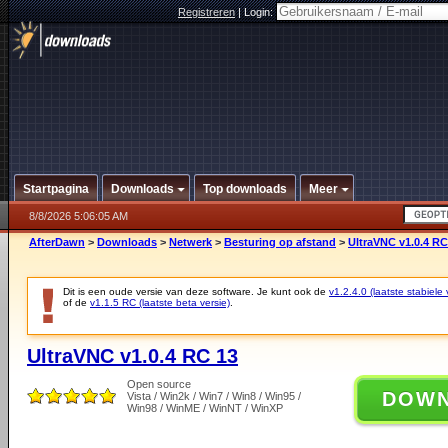
Registreren
|
Login:
Startpagina
Downloads
Top downloads
Meer
8/8/2026 5:06:05 AM
AfterDawn
>
Downloads
>
Netwerk
>
Besturing op afstand
>
UltraVNC v1.0.4 RC
Dit is een oude versie van deze software. Je kunt ook de
v1.2.4.0 (laatste stabiele 
of de
v1.1.5 RC (laatste beta versie)
.
UltraVNC v1.0.4 RC 13
Open source
DOW
Vista / Win2k / Win7 / Win8 / Win95 /
Win98 / WinME / WinNT / WinXP