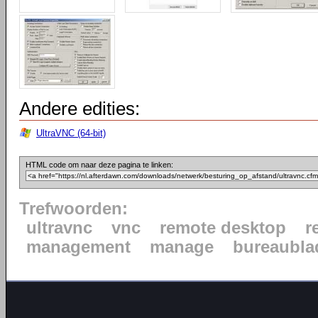
Andere edities:
UltraVNC (64-bit)
HTML code om naar deze pagina te linken:
Trefwoorden:
ultravnc
vnc
remote desktop
r
management
manage
bureaubla