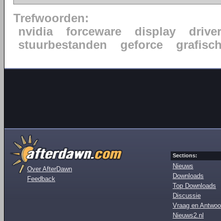
Trefwoorden:
nvidia
forceware
display
drive
stuurbestanden
geforce
grafisc
Sections:
Nieuws
Over AfterDawn
Downloads
Feedback
Top Downloads
Discussie
Vraag en Antwoo
Nieuws2.nl