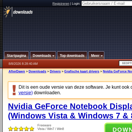
Registreren
|
Login:
Startpagina
Downloads
Top downloads
Meer
8/8/2026 8:28:40 AM
AfterDawn
>
Downloads
>
Drivers
>
Grafische kaart drivers
>
Nvidia GeForce No
Dit is een oude versie van deze software. Je kunt ook
versie)
downloaden.
Nvidia GeForce Notebook Displa
(Windows Vista & Windows 7 & 8
Freeware
DOW
Vista / Win7 / Win8