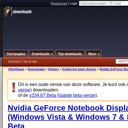
Registreren
|
Login:
Startpagina
Downloads
Top downloads
Meer
8/9/2026 2:36:34 AM
AfterDawn
>
Downloads
>
Drivers
>
Grafische kaart drivers
>
Nvidia GeForce No
Dit is een oude versie van deze software. Je kunt ook
versie)
downloaden.
of de
v334.67 Beta (laatste beta versie)
.
Nvidia GeForce Notebook Displa
(Windows Vista & Windows 7 & 8
Beta