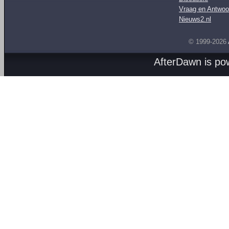
Vraag en Antwoo
Nieuws2.nl
© 1999-2026
AfterDawn is p