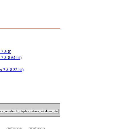
 7 & 8)
7 & 8 64-bit)
 7 & 8 32-bit)
geforce
grafisch