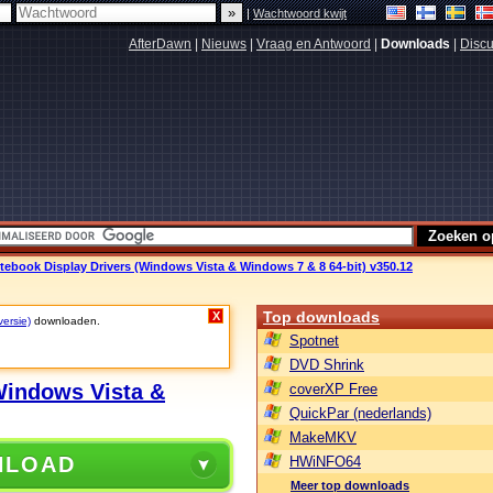
|
Wachtwoord kwijt
AfterDawn
|
Nieuws
|
Vraag en Antwoord
|
Downloads
|
Discu
tebook Display Drivers (Windows Vista & Windows 7 & 8 64-bit) v350.12
Top downloads
X
versie)
downloaden.
Spotnet
DVD Shrink
Windows Vista &
coverXP Free
QuickPar (nederlands)
MakeMKV
NLOAD
HWiNFO64
Meer top downloads