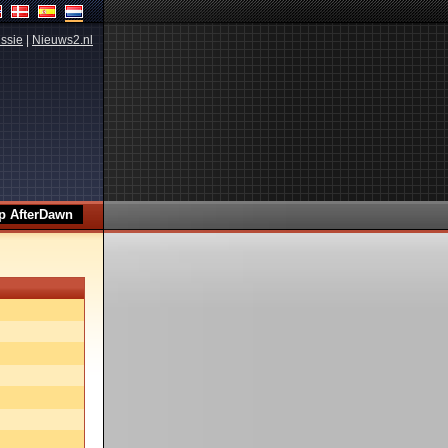
ssie
|
Nieuws2.nl