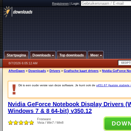
Registreren
|
Login:
Startpagina
Downloads
Top downloads
Meer
8/7/2026 6:05:12 AM
AfterDawn
>
Downloads
>
Drivers
>
Grafische kaart drivers
>
Nvidia GeForce No
Dit is een oude versie van deze software. Je kunt ook de
v451.67 (laatste stabiele 
Nvidia GeForce Notebook Display Drivers (
Windows 7 & 8 64-bit) v350.12
Freeware
DOW
Vista / Win7 / Win8