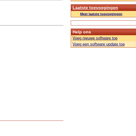
Laatste toevoegingen
Meer laatste toevoegingen
Help ons
Voeg nieuwe software toe
Voeg een software update toe