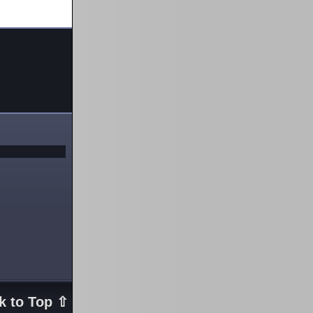
k to Top ⇧