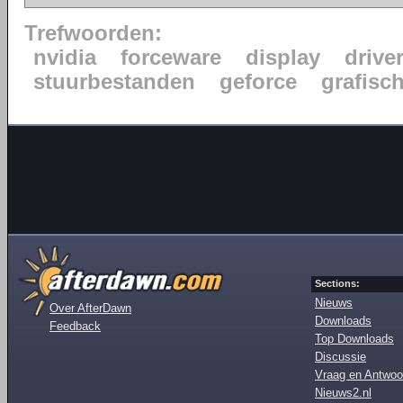
Trefwoorden:
nvidia
forceware
display
drive
stuurbestanden
geforce
grafisc
Sections:
Nieuws
Over AfterDawn
Downloads
Feedback
Top Downloads
Discussie
Vraag en Antwoo
Nieuws2.nl