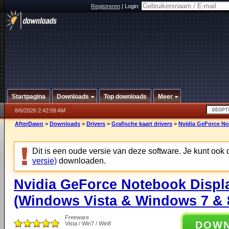
Registreren
|
Login:
Startpagina
Downloads
Top downloads
Meer
8/6/2026 2:42:09 AM
AfterDawn
>
Downloads
>
Drivers
>
Grafische kaart drivers
>
Nvidia GeForce No
Dit is een oude versie van deze software. Je kunt ook
versie)
downloaden.
Nvidia GeForce Notebook Displa
(Windows Vista & Windows 7 & 8
Freeware
DOW
Vista / Win7 / Win8