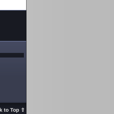
k to Top ⇧