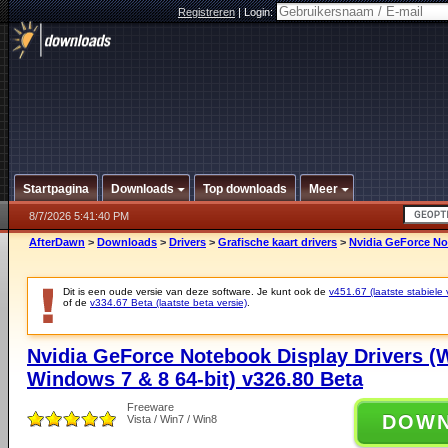
Registreren
|
Login:
Startpagina
Downloads
Top downloads
Meer
8/7/2026 5:41:40 PM
AfterDawn
>
Downloads
>
Drivers
>
Grafische kaart drivers
>
Nvidia GeForce No
Dit is een oude versie van deze software. Je kunt ook de
v451.67 (laatste stabiele 
of de
v334.67 Beta (laatste beta versie)
.
Nvidia GeForce Notebook Display Drivers (
Windows 7 & 8 64-bit) v326.80 Beta
Freeware
DOW
Vista / Win7 / Win8