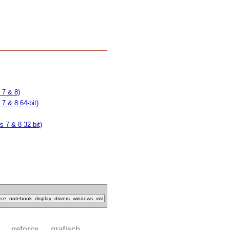
 7 & 8)
7 & 8 64-bit)
 7 & 8 32-bit)
geforce
grafisch