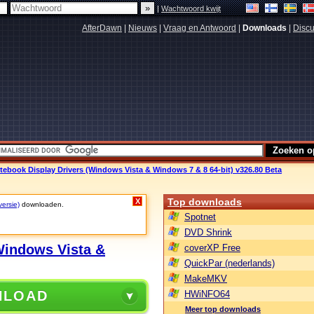
|
Wachtwoord kwijt
AfterDawn
|
Nieuws
|
Vraag en Antwoord
|
Downloads
|
Discu
tebook Display Drivers (Windows Vista & Windows 7 & 8 64-bit) v326.80 Beta
Top downloads
X
versie)
downloaden.
Spotnet
DVD Shrink
Windows Vista &
coverXP Free
QuickPar (nederlands)
MakeMKV
NLOAD
HWiNFO64
Meer top downloads