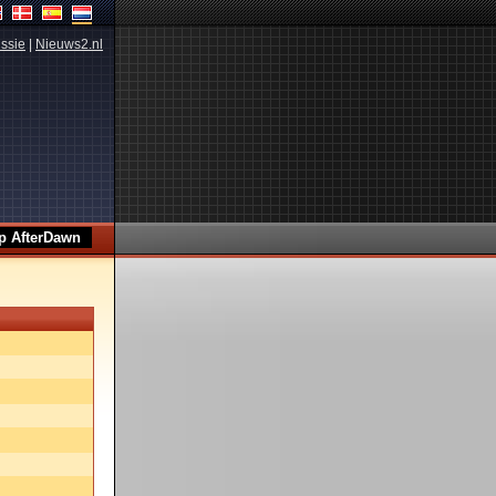
ssie
|
Nieuws2.nl