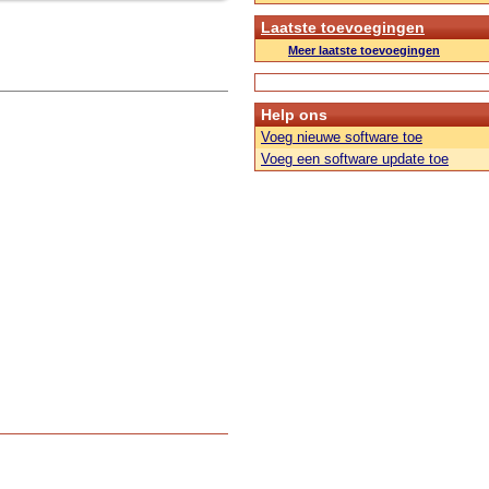
Laatste toevoegingen
Meer laatste toevoegingen
Help ons
Voeg nieuwe software toe
Voeg een software update toe