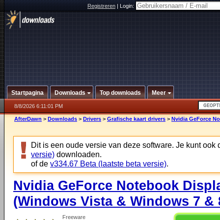
Registreren
|
Login:
Startpagina
Downloads
Top downloads
Meer
8/8/2026 6:11:01 PM
AfterDawn
>
Downloads
>
Drivers
>
Grafische kaart drivers
>
Nvidia GeForce No
Dit is een oude versie van deze software. Je kunt ook
versie)
downloaden.
of de
v334.67 Beta (laatste beta versie)
.
Nvidia GeForce Notebook Displa
(Windows Vista & Windows 7 & 8
Freeware