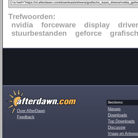
Trefwoorden:
nvidia
forceware
display
drive
stuurbestanden
geforce
grafisc
Sections:
Nieuws
Over AfterDawn
Downloads
Feedback
Top Downloads
Discussie
Vraag en Antwoo