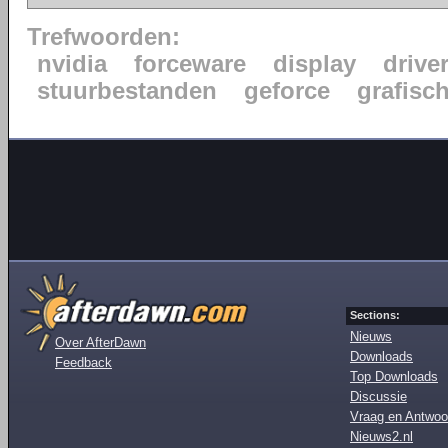
Trefwoorden:
nvidia
forceware
display
drive
stuurbestanden
geforce
grafisc
Sections:
Nieuws
Over AfterDawn
Downloads
Feedback
Top Downloads
Discussie
Vraag en Antwoo
Nieuws2.nl