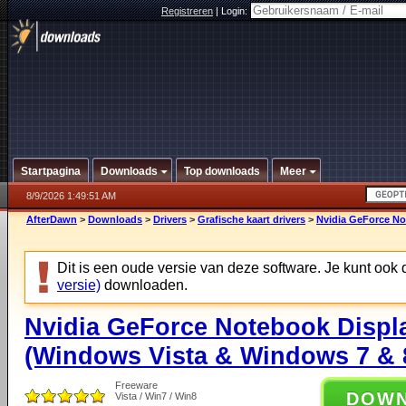
Registreren
|
Login:
Startpagina
Downloads
Top downloads
Meer
8/9/2026 1:49:51 AM
AfterDawn
>
Downloads
>
Drivers
>
Grafische kaart drivers
>
Nvidia GeForce No
Dit is een oude versie van deze software. Je kunt ook
versie)
downloaden.
Nvidia GeForce Notebook Displa
(Windows Vista & Windows 7 & 8
Freeware
DOW
Vista / Win7 / Win8