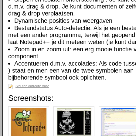
d.m.v. drag & drop. Je kunt documenten of zel
drag & drop verplaatsen.
Dynamische posities van weergaven
Bestandstatus Auto-detectie: Als je een besta
met een ander programma, terwijl het geopend
laat Notepad++ je dit meteen weten (je kunt da
Zoom in en zoom uit: een erg mooie functie va
component.
Accentueren d.m.v. accolades: Als code tusse
) staat en men een van de twee symbolen aan kl
bijbehorende symbool ook oplichten.
Stel een correctie voor
Screenshots: