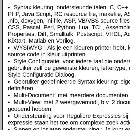
Syntax kleuring: ondersteunde talen: C, C+
PHP, Java Script, RC resource file, makefile, AS
.nfo, doxygen, ini file, ASP, VB/VBS source file
CSS, Pascal, Perl, Python, Lua, TCL, Assemble
Properties, Diff, Smalltalk, Postscript, VHDL, A
KiXtart, Matlab en Verilog.
WYSIWYG : Als je een kleuren printer hebt, k
source code in kleur uitprinten.
Style Configuratie: voor iedere taal die onde
gebruiker zelf de gewenste kleuren, lettertype, 
Style Configuratie Dialoog.
Gebruiker gedefinieerde Syntax kleuring: eig
definiëren.
Multi-Document: met meerdere documenten t
Multi-View: met 2 weergavemodi, b.v. 2 doc
geopend hebben.
Ondersteuning voor Reguliere Expressies bij 
expressie staan het toe om complexe zoek actie
Slepen en loslaten ondersteuning : Je kunt