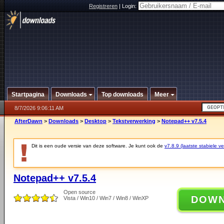
Registreren
|
Login:
Startpagina
Downloads
Top downloads
Meer
8/7/2026 9:06:11 AM
AfterDawn
>
Downloads
>
Desktop
>
Tekstverwerking
>
Notepad++ v7.5.4
Dit is een oude versie van deze software. Je kunt ook de
v7.8.9 (laatste stabiele ve
Notepad++ v7.5.4
Open source
DOW
Vista / Win10 / Win7 / Win8 / WinXP