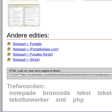
Andere edities:
Notepad++ Portable
Notepad++ (PortableApps.com)
Notepad++ Portable (64-bit)
Notepad++ (64-bit)
HTML code om naar deze pagina te linken:
Trefwoorden:
notepade
broncode
tekst
tekst
tekstbewerker
xml
php