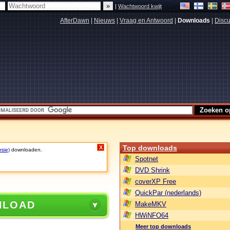
|
Wachtwoord kwijt
AfterDawn
|
Nieuws
|
Vraag en Antwoord
|
Downloads
|
Discu
Top downloads
X
rsie)
downloaden.
Spotnet
DVD Shrink
coverXP Free
QuickPar (nederlands)
NLOAD
MakeMKV
HWiNFO64
Meer top downloads