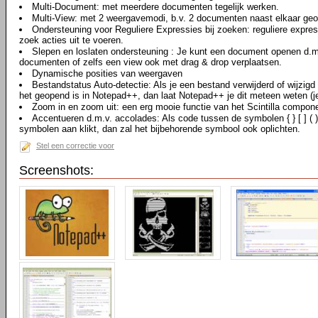
Multi-Document: met meerdere documenten tegelijk werken.
Multi-View: met 2 weergavemodi, b.v. 2 documenten naast elkaar ge
Ondersteuning voor Reguliere Expressies bij zoeken: reguliere expre
zoek acties uit te voeren.
Slepen en loslaten ondersteuning : Je kunt een document openen d.m.
documenten of zelfs een view ook met drag & drop verplaatsen.
Dynamische posities van weergaven
Bestandstatus Auto-detectie: Als je een bestand verwijderd of wijzig
het geopend is in Notepad++, dan laat Notepad++ je dit meteen weten (j
Zoom in en zoom uit: een erg mooie functie van het Scintilla compon
Accentueren d.m.v. accolades: Als code tussen de symbolen { } [ ] (
symbolen aan klikt, dan zal het bijbehorende symbool ook oplichten.
Stel een correctie voor
Screenshots: