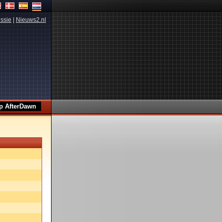
ssie
|
Nieuws2.nl