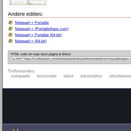
Andere edities:
Notepad++ Portable
Notepad++ (PortableApps.com)
Notepad++ Portable (64-bit)
Notepad++ (64-bit)
HTML code om naar deze pagina te linken:
Trefwoorden:
notepade
broncode
tekst
teksteditor
tekstbewe