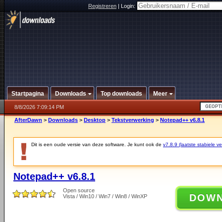
Registreren
|
Login:
Startpagina
Downloads
Top downloads
Meer
8/8/2026 7:09:14 PM
AfterDawn
>
Downloads
>
Desktop
>
Tekstverwerking
>
Notepad++ v6.8.1
Dit is een oude versie van deze software. Je kunt ook de
v7.8.9 (laatste stabiele ve
Notepad++ v6.8.1
Open source
DOW
Vista / Win10 / Win7 / Win8 / WinXP