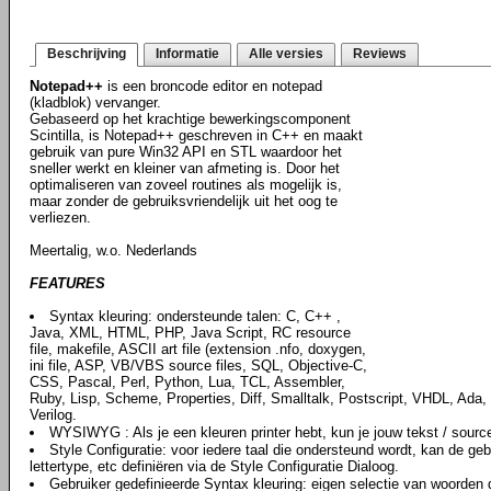
Beschrijving
Informatie
Alle versies
Reviews
Notepad++
is een broncode editor en notepad
(kladblok) vervanger.
Gebaseerd op het krachtige bewerkingscomponent
Scintilla, is Notepad++ geschreven in C++ en maakt
gebruik van pure Win32 API en STL waardoor het
sneller werkt en kleiner van afmeting is. Door het
optimaliseren van zoveel routines als mogelijk is,
maar zonder de gebruiksvriendelijk uit het oog te
verliezen.
Meertalig, w.o. Nederlands
FEATURES
Syntax kleuring: ondersteunde talen: C, C++ ,
Java, XML, HTML, PHP, Java Script, RC resource
file, makefile, ASCII art file (extension .nfo, doxygen,
ini file, ASP, VB/VBS source files, SQL, Objective-C,
CSS, Pascal, Perl, Python, Lua, TCL, Assembler,
Ruby, Lisp, Scheme, Properties, Diff, Smalltalk, Postscript, VHDL, Ada, 
Verilog.
WYSIWYG : Als je een kleuren printer hebt, kun je jouw tekst / source 
Style Configuratie: voor iedere taal die ondersteund wordt, kan de geb
lettertype, etc definiëren via de Style Configuratie Dialoog.
Gebruiker gedefinieerde Syntax kleuring: eigen selectie van woorden d