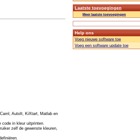
Laatste toevoegingen
Meer laatste toevoegingen
Help ons
Voeg nieuwe software toe
Voeg een software update toe
Caml, AutoIt, KiXtart, Matlab en
code in kleur uitprinten.
ruiker zelf de gewenste kleuren,
efiniëren.