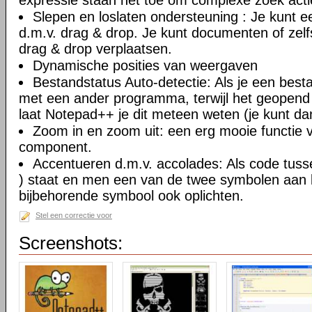
expressie staan het toe om complexe zoek actie
Slepen en loslaten ondersteuning : Je kunt
d.m.v. drag & drop. Je kunt documenten of zel
drag & drop verplaatsen.
Dynamische posities van weergaven
Bestandstatus Auto-detectie: Als je een besta
met een ander programma, terwijl het geopend
laat Notepad++ je dit meteen weten (je kunt da
Zoom in en zoom uit: een erg mooie functie va
component.
Accentueren d.m.v. accolades: Als code tusse
) staat en men een van de twee symbolen aan kl
bijbehorende symbool ook oplichten.
Stel een correctie voor
Screenshots: