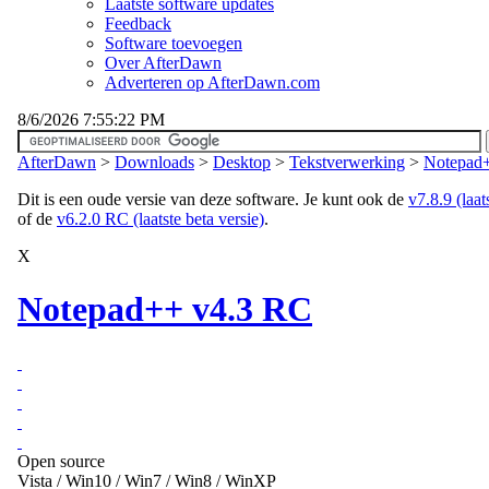
Laatste software updates
Feedback
Software toevoegen
Over AfterDawn
Adverteren op AfterDawn.com
8/6/2026 7:55:22 PM
AfterDawn
>
Downloads
>
Desktop
>
Tekstverwerking
>
Notepad
Dit is een oude versie van deze software. Je kunt ook de
v7.8.9 (laat
of de
v6.2.0 RC (laatste beta versie)
.
X
Notepad++ v4.3 RC
Open source
Vista / Win10 / Win7 / Win8 / WinXP