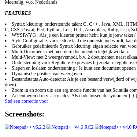
Meertalig, w.o. Nederlands
FEATURES
Syntax kleuring: ondersteunde talen: C, C++ , Java, XML, HTML, 
C, CSS, Pascal, Perl, Python, Lua, TCL, Assembler, Ruby, Lisp, Sch
WYSIWYG : Als je een kleuren printer hebt, kun je jouw tekst / s
Style Configuratie: voor iedere taal die ondersteund wordt, kan de
Gebruiker gedefinieerde Syntax kleuring: eigen selectie van woo
Multi-Document: met meerdere documenten tegelijk werken.
Multi-View: met 2 weergavemodi, b.v. 2 documenten naast elka
Ondersteuning voor Reguliere Expressies bij zoeken: reguliere ex
Slepen en loslaten ondersteuning : Je kunt een document openen
Dynamische posities van weergaven
Bestandstatus Auto-detectie: Als je een bestand verwijderd of w
doen).
Zoom in en zoom uit: een erg mooie functie van het Scintilla co
Accentueren d.m.v. accolades: Als code tussen de symbolen { } [ 
Stel een correctie voor
Screenshots: