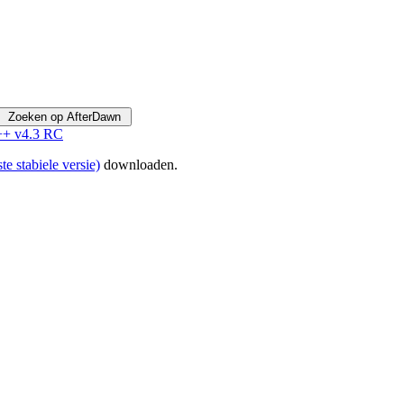
++ v4.3 RC
ste stabiele versie)
downloaden.