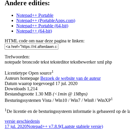
Andere edities:
Notepad++ Portable
Notepad++ (PortableApps.com)
Notepad++ Portable (64-bit)
Notepad++ (64-bit)
HTML code om naar deze pagina te linken:
Trefwoorden:
notepade
broncode
tekst
teksteditor
tekstbewerker
xml
php
1
Licentietype
Open source
Auteurs homepage
Bezoek de website van de auteur
Datum waarop toegevoegd
17 jul. 2020
Downloads
1,214
Bestandsgrootte
1.30 MB
(<1min @ 1Mbps)
1
Besturingssystemen
Vista / Win10 / Win7 / Win8 / WinXP
1
De licentie en de besturingssysteem informatie is gebaseerd op de la
versie geschiedenis
17 jul. 2020
Notepad++ v7.8.9
(Laatste stabiele versie)