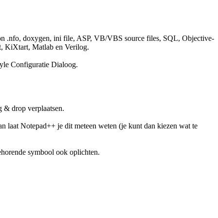
on .nfo, doxygen, ini file, ASP, VB/VBS source files, SQL, Objective-
, KiXtart, Matlab en Verilog.
tyle Configuratie Dialoog.
g & drop verplaatsen.
an laat Notepad++ je dit meteen weten (je kunt dan kiezen wat te
jbehorende symbool ook oplichten.