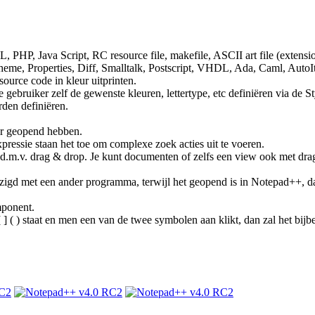
PHP, Java Script, RC resource file, makefile, ASCII art file (extensi
eme, Properties, Diff, Smalltalk, Postscript, VHDL, Ada, Caml, AutoIt
ource code in kleur uitprinten.
 gebruiker zelf de gewenste kleuren, lettertype, etc definiëren via de S
rden definiëren.
ar geopend hebben.
pressie staan het toe om complexe zoek acties uit te voeren.
 d.m.v. drag & drop. Je kunt documenten of zelfs een view ook met dra
ijzigd met een ander programma, terwijl het geopend is in Notepad++, d
mponent.
] ( ) staat en men een van de twee symbolen aan klikt, dan zal het bi