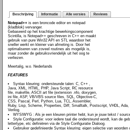
Beschrijving
Informatie
Alle versies
Reviews
Notepad++
is een broncode editor en notepad
(kladblok) vervanger.
Gebaseerd op het krachtige bewerkingscomponent
Scintilla, is Notepad++ geschreven in C++ en maakt
gebruik van pure Win32 API en STL waardoor het
sneller werkt en kleiner van afmeting is. Door het
optimaliseren van zoveel routines als mogelijk is,
maar zonder de gebruiksvriendelijk uit het oog te
verliezen.
Meertalig, w.o. Nederlands
FEATURES
Syntax kleuring: ondersteunde talen: C, C++ ,
Java, XML, HTML, PHP, Java Script, RC resource
file, makefile, ASCII art file (extension .nfo, doxygen,
ini file, ASP, VB/VBS source files, SQL, Objective-C,
CSS, Pascal, Perl, Python, Lua, TCL, Assembler,
Ruby, Lisp, Scheme, Properties, Diff, Smalltalk, Postscript, VHDL, Ada, 
Verilog.
WYSIWYG : Als je een kleuren printer hebt, kun je jouw tekst / source 
Style Configuratie: voor iedere taal die ondersteund wordt, kan de geb
lettertype, etc definiëren via de Style Configuratie Dialoog.
Gebruiker gedefinieerde Syntax kleuring: eigen selectie van woorden d