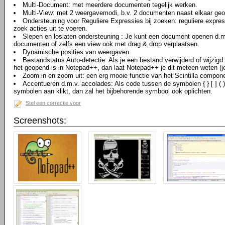
Multi-Document: met meerdere documenten tegelijk werken.
Multi-View: met 2 weergavemodi, b.v. 2 documenten naast elkaar ge
Ondersteuning voor Reguliere Expressies bij zoeken: reguliere expre
zoek acties uit te voeren.
Slepen en loslaten ondersteuning : Je kunt een document openen d.m.
documenten of zelfs een view ook met drag & drop verplaatsen.
Dynamische posities van weergaven
Bestandstatus Auto-detectie: Als je een bestand verwijderd of wijzig
het geopend is in Notepad++, dan laat Notepad++ je dit meteen weten (j
Zoom in en zoom uit: een erg mooie functie van het Scintilla compon
Accentueren d.m.v. accolades: Als code tussen de symbolen { } [ ] (
symbolen aan klikt, dan zal het bijbehorende symbool ook oplichten.
Stel een correctie voor
Screenshots: