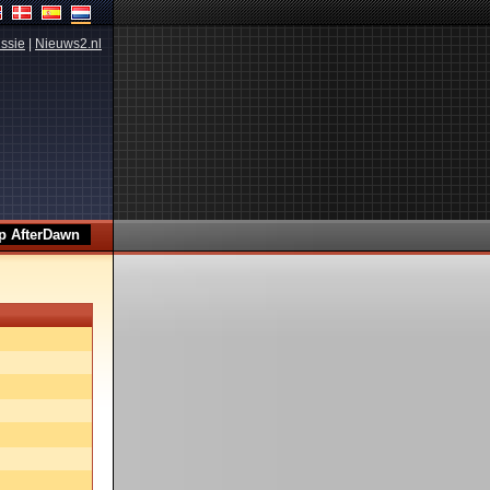
ssie
|
Nieuws2.nl