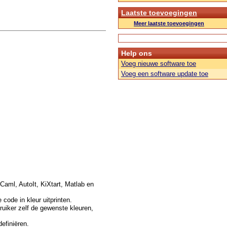
Laatste toevoegingen
Meer laatste toevoegingen
Help ons
Voeg nieuwe software toe
Voeg een software update toe
Caml, AutoIt, KiXtart, Matlab en
code in kleur uitprinten.
ruiker zelf de gewenste kleuren,
efiniëren.