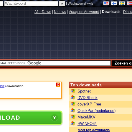
|
Wachtwoord kwijt
AfterDawn
|
Nieuws
|
Vraag en Antwoord
|
Downloads
|
Discu
Top downloads
X
rsie)
downloaden.
Spotnet
DVD Shrink
coverXP Free
QuickPar (nederlands)
NLOAD
MakeMKV
HWiNFO64
Meer top downloads