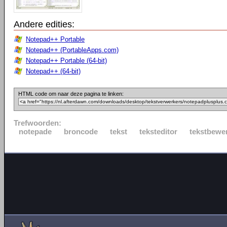
Andere edities:
Notepad++ Portable
Notepad++ (PortableApps.com)
Notepad++ Portable (64-bit)
Notepad++ (64-bit)
HTML code om naar deze pagina te linken:
Trefwoorden:
notepade
broncode
tekst
teksteditor
tekstbewe