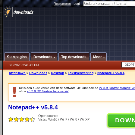
Registreren
|
Login:
Startpagina
Downloads
Top downloads
Meer
8/6/2026 3:41:42 PM
AfterDawn
>
Downloads
>
Desktop
>
Tekstverwerking
>
Notepad++ v5.8.4
Dit is een oude versie van deze software. Je kunt ook de
v7.8.9 (laatste stabiele ve
of de
v6.2.0 RC (laatste beta versie)
.
Notepad++ v5.8.4
Open source
DOW
Vista / Win10 / Win7 / Win8 / WinXP