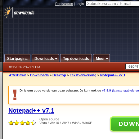
Registreren
|
Login:
Startpagina
Downloads
Top downloads
Meer
8/9/2026 2:42:09 PM
AfterDawn
>
Downloads
>
Desktop
>
Tekstverwerking
>
Notepad++ v7.1
Dit is een oude versie van deze software. Je kunt ook de
v7.8.9 (laatste stabiele ve
Notepad++ v7.1
Open source
DOW
Vista / Win10 / Win7 / Win8 / WinXP