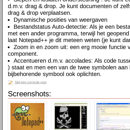
d.m.v. drag & drop. Je kunt documenten of zel
drag & drop verplaatsen.
Dynamische posities van weergaven
Bestandstatus Auto-detectie: Als je een besta
met een ander programma, terwijl het geopend
laat Notepad++ je dit meteen weten (je kunt da
Zoom in en zoom uit: een erg mooie functie va
component.
Accentueren d.m.v. accolades: Als code tusse
) staat en men een van de twee symbolen aan kl
bijbehorende symbool ook oplichten.
Stel een correctie voor
Screenshots: