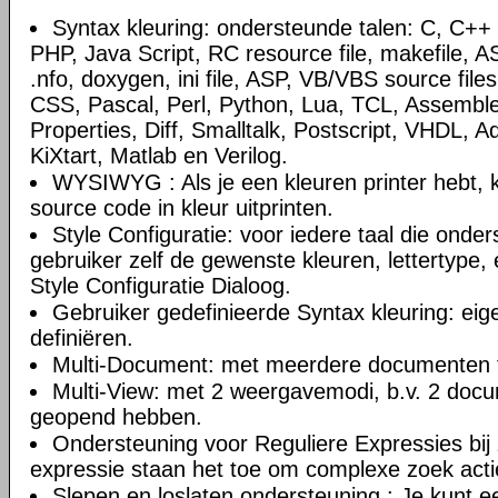
Syntax kleuring: ondersteunde talen: C, C+
PHP, Java Script, RC resource file, makefile, AS
.nfo, doxygen, ini file, ASP, VB/VBS source file
CSS, Pascal, Perl, Python, Lua, TCL, Assemble
Properties, Diff, Smalltalk, Postscript, VHDL, A
KiXtart, Matlab en Verilog.
WYSIWYG : Als je een kleuren printer hebt, k
source code in kleur uitprinten.
Style Configuratie: voor iedere taal die onde
gebruiker zelf de gewenste kleuren, lettertype, 
Style Configuratie Dialoog.
Gebruiker gedefinieerde Syntax kleuring: eig
definiëren.
Multi-Document: met meerdere documenten t
Multi-View: met 2 weergavemodi, b.v. 2 doc
geopend hebben.
Ondersteuning voor Reguliere Expressies bij 
expressie staan het toe om complexe zoek actie
Slepen en loslaten ondersteuning : Je kunt