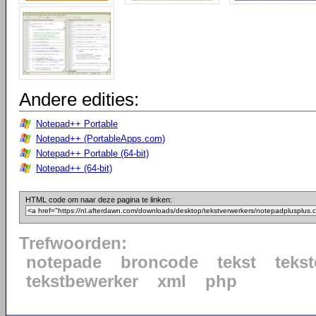
Andere edities:
Notepad++ Portable
Notepad++ (PortableApps.com)
Notepad++ Portable (64-bit)
Notepad++ (64-bit)
HTML code om naar deze pagina te linken:
Trefwoorden:
notepade
broncode
tekst
tekst
tekstbewerker
xml
php