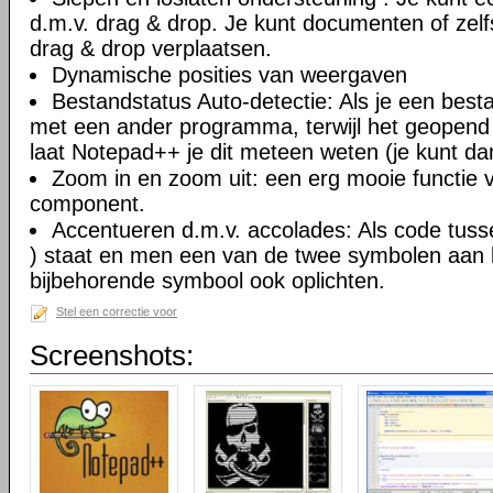
d.m.v. drag & drop. Je kunt documenten of zel
drag & drop verplaatsen.
Dynamische posities van weergaven
Bestandstatus Auto-detectie: Als je een besta
met een ander programma, terwijl het geopend
laat Notepad++ je dit meteen weten (je kunt da
Zoom in en zoom uit: een erg mooie functie va
component.
Accentueren d.m.v. accolades: Als code tusse
) staat en men een van de twee symbolen aan kl
bijbehorende symbool ook oplichten.
Stel een correctie voor
Screenshots: