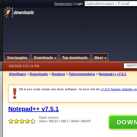
Registreren
|
Login:
Startpagina
Downloads
Top downloads
Meer
8/6/2026 3:51:11 PM
AfterDawn
>
Downloads
>
Desktop
>
Tekstverwerking
>
Notepad++ v7.5.1
Dit is een oude versie van deze software. Je kunt ook de
v7.8.9 (laatste stabiele ve
Notepad++ v7.5.1
Open source
DOW
Vista / Win10 / Win7 / Win8 / WinXP