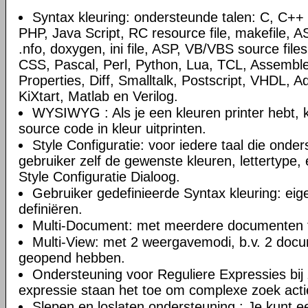
Syntax kleuring: ondersteunde talen: C, C+
PHP, Java Script, RC resource file, makefile, AS
.nfo, doxygen, ini file, ASP, VB/VBS source file
CSS, Pascal, Perl, Python, Lua, TCL, Assemble
Properties, Diff, Smalltalk, Postscript, VHDL, A
KiXtart, Matlab en Verilog.
WYSIWYG : Als je een kleuren printer hebt, k
source code in kleur uitprinten.
Style Configuratie: voor iedere taal die onde
gebruiker zelf de gewenste kleuren, lettertype, 
Style Configuratie Dialoog.
Gebruiker gedefinieerde Syntax kleuring: eig
definiëren.
Multi-Document: met meerdere documenten t
Multi-View: met 2 weergavemodi, b.v. 2 doc
geopend hebben.
Ondersteuning voor Reguliere Expressies bij 
expressie staan het toe om complexe zoek actie
Slepen en loslaten ondersteuning : Je kunt