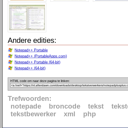
Andere edities:
Notepad++ Portable
Notepad++ (PortableApps.com)
Notepad++ Portable (64-bit)
Notepad++ (64-bit)
HTML code om naar deze pagina te linken:
Trefwoorden:
notepade
broncode
tekst
tekst
tekstbewerker
xml
php