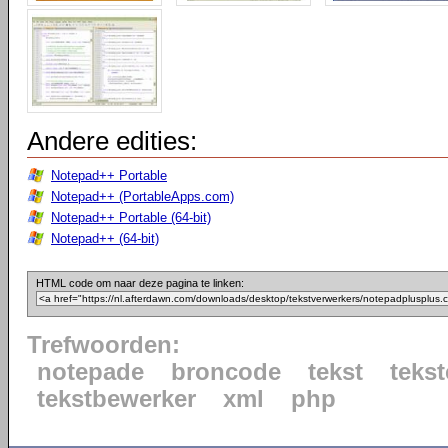
Andere edities:
Notepad++ Portable
Notepad++ (PortableApps.com)
Notepad++ Portable (64-bit)
Notepad++ (64-bit)
HTML code om naar deze pagina te linken:
Trefwoorden:
notepade
broncode
tekst
tekst
tekstbewerker
xml
php