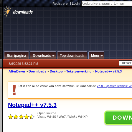
Registreren
|
Login:
Startpagina
Downloads
Top downloads
Meer
8/6/2026 3:52:21 PM
AfterDawn
>
Downloads
>
Desktop
>
Tekstverwerking
>
Notepad++ v7.5.3
Dit is een oude versie van deze software. Je kunt ook de
v7.8.9 (laatste stabiele ve
Notepad++ v7.5.3
Open source
DOW
Vista / Win10 / Win7 / Win8 / WinXP