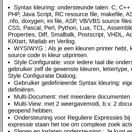
Syntax kleuring: ondersteunde talen: C, C+
PHP, Java Script, RC resource file, makefile, AS
.nfo, doxygen, ini file, ASP, VB/VBS source file
CSS, Pascal, Perl, Python, Lua, TCL, Assemble
Properties, Diff, Smalltalk, Postscript, VHDL, A
KiXtart, Matlab en Verilog.
WYSIWYG : Als je een kleuren printer hebt, k
source code in kleur uitprinten.
Style Configuratie: voor iedere taal die onde
gebruiker zelf de gewenste kleuren, lettertype, 
Style Configuratie Dialoog.
Gebruiker gedefinieerde Syntax kleuring: eig
definiëren.
Multi-Document: met meerdere documenten t
Multi-View: met 2 weergavemodi, b.v. 2 doc
geopend hebben.
Ondersteuning voor Reguliere Expressies bij 
expressie staan het toe om complexe zoek actie
Slepen en loslaten ondersteuning : Je kunt