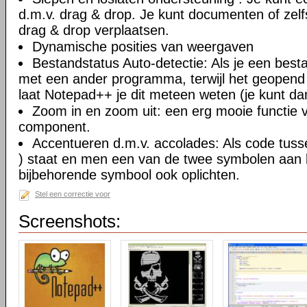
d.m.v. drag & drop. Je kunt documenten of zel
drag & drop verplaatsen.
Dynamische posities van weergaven
Bestandstatus Auto-detectie: Als je een besta
met een ander programma, terwijl het geopend
laat Notepad++ je dit meteen weten (je kunt da
Zoom in en zoom uit: een erg mooie functie va
component.
Accentueren d.m.v. accolades: Als code tusse
) staat en men een van de twee symbolen aan kl
bijbehorende symbool ook oplichten.
Stel een correctie voor
Screenshots: