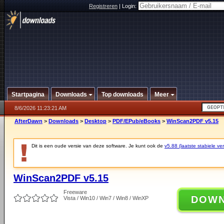
Registreren
|
Login:
Startpagina
Downloads
Top downloads
Meer
8/6/2026 11:23:21 AM
AfterDawn
>
Downloads
>
Desktop
>
PDF/EPub/eBooks
>
WinScan2PDF v5.15
Dit is een oude versie van deze software. Je kunt ook de
v5.88 (laatste stabiele ver
WinScan2PDF v5.15
Freeware
DOW
Vista / Win10 / Win7 / Win8 / WinXP