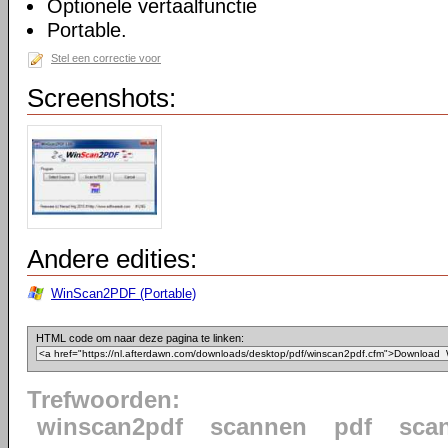
Optionele vertaalfunctie
Portable.
Stel een correctie voor
Screenshots:
Andere edities:
WinScan2PDF (Portable)
HTML code om naar deze pagina te linken:
Trefwoorden:
winscan2pdf
scannen
pdf
sca