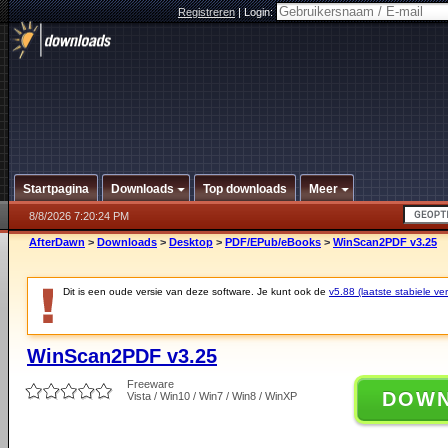
Registreren
|
Login:
Startpagina
Downloads
Top downloads
Meer
8/8/2026 7:20:24 PM
AfterDawn
>
Downloads
>
Desktop
>
PDF/EPub/eBooks
>
WinScan2PDF v3.25
Dit is een oude versie van deze software. Je kunt ook de
v5.88 (laatste stabiele ver
WinScan2PDF v3.25
Freeware
DOW
Vista / Win10 / Win7 / Win8 / WinXP