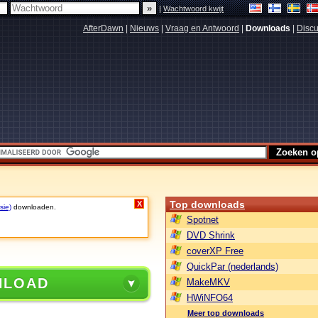
|
Wachtwoord kwijt
AfterDawn
|
Nieuws
|
Vraag en Antwoord
|
Downloads
|
Discu
Top downloads
X
sie)
downloaden.
Spotnet
DVD Shrink
coverXP Free
QuickPar (nederlands)
NLOAD
MakeMKV
HWiNFO64
Meer top downloads