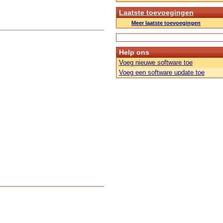
Laatste toevoegingen
Meer laatste toevoegingen
Help ons
Voeg nieuwe software toe
Voeg een software update toe