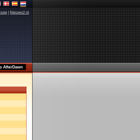
ssie
|
Nieuws2.nl