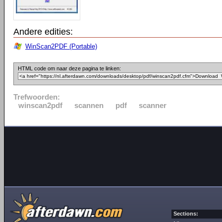
Andere edities:
WinScan2PDF (Portable)
HTML code om naar deze pagina te linken:
Trefwoorden:
winscan2pdf
scannen
pdf
scanner
Sections: