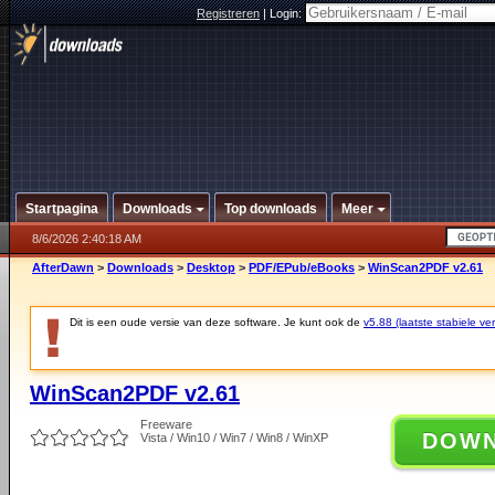
Registreren
|
Login:
Startpagina
Downloads
Top downloads
Meer
8/6/2026 2:40:18 AM
AfterDawn
>
Downloads
>
Desktop
>
PDF/EPub/eBooks
>
WinScan2PDF v2.61
Dit is een oude versie van deze software. Je kunt ook de
v5.88 (laatste stabiele ver
WinScan2PDF v2.61
Freeware
DOW
Vista / Win10 / Win7 / Win8 / WinXP