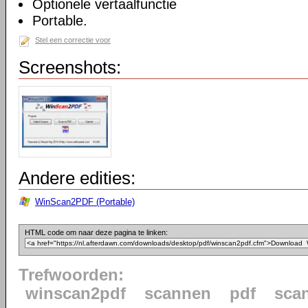
Optionele vertaalfunctie
Portable.
Stel een correctie voor
Screenshots:
Andere edities:
WinScan2PDF (Portable)
HTML code om naar deze pagina te linken:
Trefwoorden:
winscan2pdf
scannen
pdf
sca