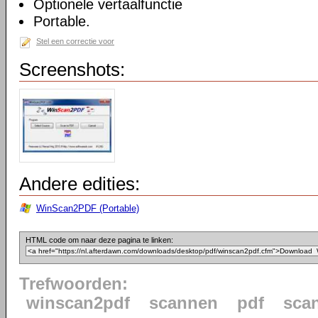
Optionele vertaalfunctie
Portable.
Stel een correctie voor
Screenshots:
Andere edities:
WinScan2PDF (Portable)
HTML code om naar deze pagina te linken:
Trefwoorden:
winscan2pdf
scannen
pdf
sca