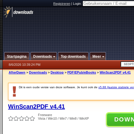
Registreren
|
Login:
Startpagina
Downloads
Top downloads
Meer
8/6/2026 10:39:24 PM
AfterDawn
>
Downloads
>
Desktop
>
PDF/EPub/eBooks
>
WinScan2PDF v4.41
Dit is een oude versie van deze software. Je kunt ook de
v5.88 (laatste stabiele ver
WinScan2PDF v4.41
Freeware
DOW
Vista / Win10 / Win7 / Win8 / WinXP