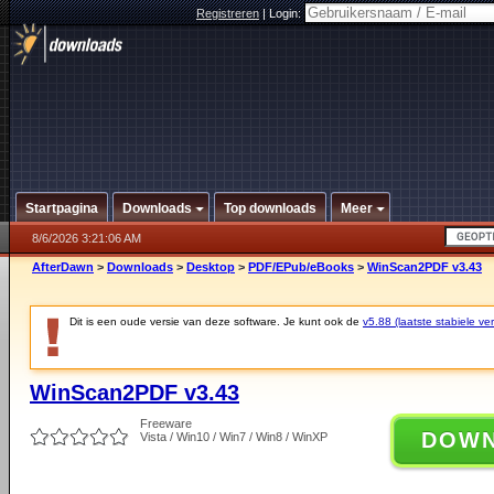
Registreren
|
Login:
Startpagina
Downloads
Top downloads
Meer
8/6/2026 3:21:06 AM
AfterDawn
>
Downloads
>
Desktop
>
PDF/EPub/eBooks
>
WinScan2PDF v3.43
Dit is een oude versie van deze software. Je kunt ook de
v5.88 (laatste stabiele ver
WinScan2PDF v3.43
Freeware
DOW
Vista / Win10 / Win7 / Win8 / WinXP