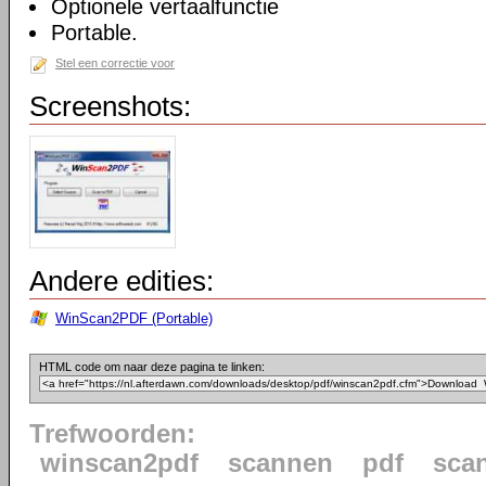
Optionele vertaalfunctie
Portable.
Stel een correctie voor
Screenshots:
Andere edities:
WinScan2PDF (Portable)
HTML code om naar deze pagina te linken:
Trefwoorden:
winscan2pdf
scannen
pdf
sca