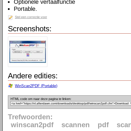
Optionele vertaalfunctie
Portable.
Stel een correctie voor
Screenshots:
Andere edities:
WinScan2PDF (Portable)
HTML code om naar deze pagina te linken:
Trefwoorden:
winscan2pdf
scannen
pdf
sca