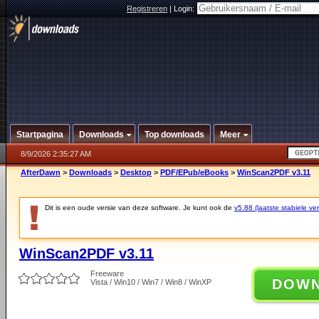
Registreren
|
Login:
Startpagina
Downloads
Top downloads
Meer
8/9/2026 2:35:27 AM
AfterDawn
>
Downloads
>
Desktop
>
PDF/EPub/eBooks
>
WinScan2PDF v3.11
Dit is een oude versie van deze software. Je kunt ook de
v5.88 (laatste stabiele ver
WinScan2PDF v3.11
Freeware
DOW
Vista / Win10 / Win7 / Win8 / WinXP