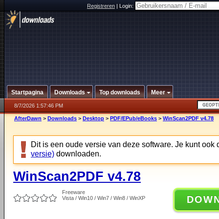
Registreren
|
Login:
Startpagina
Downloads
Top downloads
Meer
8/7/2026 1:57:46 PM
AfterDawn
>
Downloads
>
Desktop
>
PDF/EPub/eBooks
>
WinScan2PDF v4.78
Dit is een oude versie van deze software. Je kunt ook
versie)
downloaden.
WinScan2PDF v4.78
Freeware
DOW
Vista / Win10 / Win7 / Win8 / WinXP