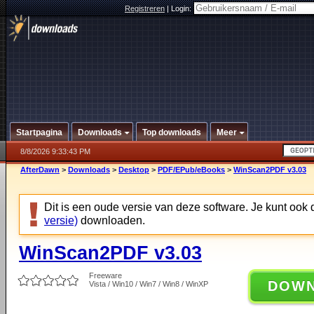
Registreren
|
Login:
Startpagina
Downloads
Top downloads
Meer
8/8/2026 9:33:43 PM
AfterDawn
>
Downloads
>
Desktop
>
PDF/EPub/eBooks
>
WinScan2PDF v3.03
Dit is een oude versie van deze software. Je kunt ook
versie)
downloaden.
WinScan2PDF v3.03
Freeware
DOW
Vista / Win10 / Win7 / Win8 / WinXP