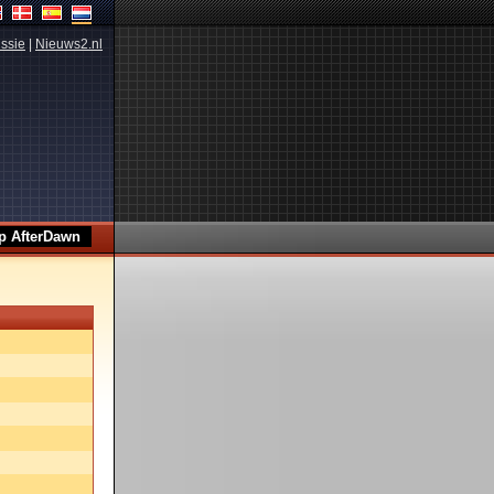
ssie
|
Nieuws2.nl