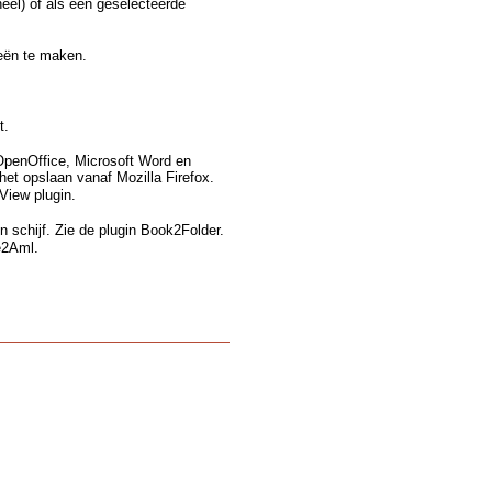
eel) of als een geselecteerde
eën te maken.
t.
 OpenOffice, Microsoft Word en
het opslaan vanaf Mozilla Firefox.
View plugin.
n schijf. Zie de plugin Book2Folder.
e2Aml.