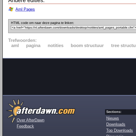
Andere edities:
Aml Pages
HTML code om naar deze pagina te linken:
Trefwoorden:
aml
pagina
notities
boom structuur
tree structu
Sections:
Nieuws
Over AfterDawn
Downloads
Feedback
Top Downloads