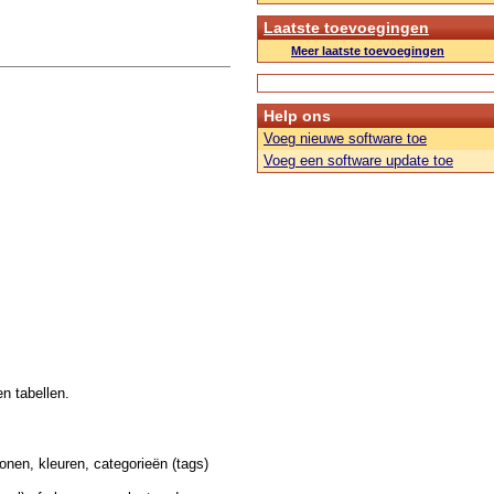
Laatste toevoegingen
Meer laatste toevoegingen
Help ons
Voeg nieuwe software toe
Voeg een software update toe
n tabellen.
onen, kleuren, categorieën (tags)