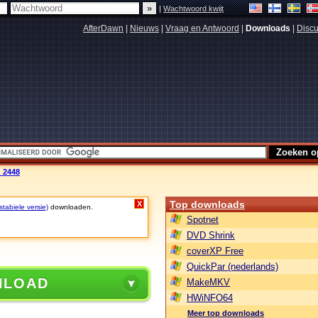
|
Wachtwoord kwijt
AfterDawn
|
Nieuws
|
Vraag en Antwoord
|
Downloads
|
Discu
d 2448
Top downloads
X
stabiele versie)
downloaden.
Spotnet
DVD Shrink
coverXP Free
QuickPar (nederlands)
NLOAD
MakeMKV
HWiNFO64
Meer top downloads