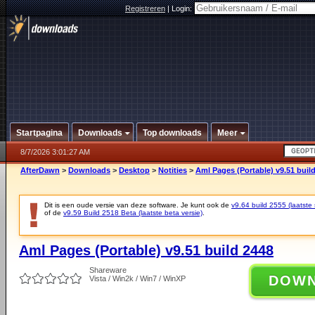
Registreren
|
Login:
Startpagina
Downloads
Top downloads
Meer
8/7/2026 3:01:27 AM
AfterDawn
>
Downloads
>
Desktop
>
Notities
>
Aml Pages (Portable) v9.51 buil
Dit is een oude versie van deze software. Je kunt ook de
v9.64 build 2555 (laatste 
of de
v9.59 Build 2518 Beta (laatste beta versie)
.
Aml Pages (Portable) v9.51 build 2448
Shareware
DOW
Vista / Win2k / Win7 / WinXP