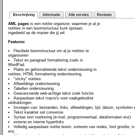
Beschrijving
Informatie
Alle versies
Reviews
AML pages
is een notitie organizer, waarmee je al je
notities in een boomstructuur kunt opslaan,
ingedeeld op de manier die jij wil.
Features:
Flexibele boomstructuur om al je notities te
organiseren
Tekst en paragraaf formattering zoals in
WordPad.
Platte en geformatteerde tekst ondersteuning in
notities; HTML formattering ondersteuning
"sticky" notities
Afbeeldings ondersteuning
Tabellen ondersteuning
Geavanceerde web-achtige tekst zoek functie.
Aanpasbare tekst macro's voor vaakgebruikte
uitdrukkingen.
Invoegen van: bestanden, links, afbeeldingen, tijd, datum, symbolen e
Tekst karakter set conversie
Syntax text markering (e-mail, programmeertaal, dataformaten enz)
externe en interne hyperlinks
Volledig aanpasbare notitie boom: sorteren van nodes, font grootte, ic
enz.