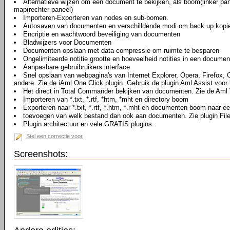
Alternatieve wijzen om een document te bekijken, als boom(linker pan
map(rechter paneel)
Importeren-Exporteren van nodes en sub-bomen.
Autosaven van documenten en verschilldende modi om back up kopi
Encriptie en wachtwoord beveiliging van documenten
Bladwijzers voor Documenten
Documenten opslaan met data compressie om ruimte te besparen
Ongelimiteerde notitie grootte en hoeveelheid notities in een documen
Aanpasbare gebruibruikers interface
Snel opslaan van webpagina's van Internet Explorer, Opera, Firefox,
andere. Zie de iAml One Click plugin. Gebruik de plugin Aml Assist voor 
Het direct in Total Commander bekijken van documenten. Zie de Aml 
Importeren van *.txt, *.rtf, *htm, *mht en directory boom
Exporteren naar *.txt, *.rtf, *.htm, *.mht en documenten boom naar ee
toevoegen van welk bestand dan ook aan documenten. Zie plugin Fil
Plugin architectuur en vele GRATIS plugins.
Stel een correctie voor
Screenshots: