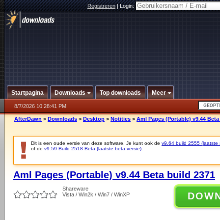
Registreren
|
Login:
Startpagina
Downloads
Top downloads
Meer
8/7/2026 10:28:41 PM
AfterDawn
>
Downloads
>
Desktop
>
Notities
>
Aml Pages (Portable) v9.44 Beta
Dit is een oude versie van deze software. Je kunt ook de
v9.64 build 2555 (laatste 
of de
v9.59 Build 2518 Beta (laatste beta versie)
.
Aml Pages (Portable) v9.44 Beta build 2371
Shareware
DOW
Vista / Win2k / Win7 / WinXP