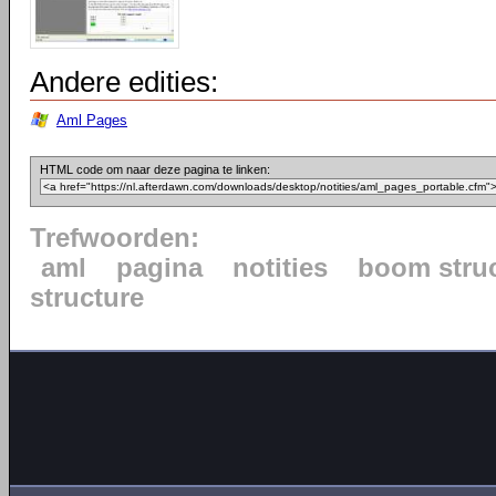
Andere edities:
Aml Pages
HTML code om naar deze pagina te linken:
Trefwoorden:
aml
pagina
notities
boom stru
structure