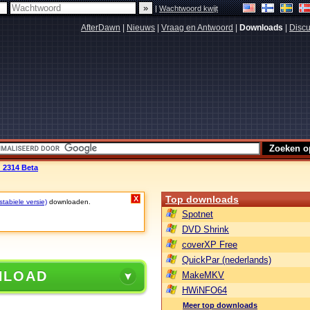
|
Wachtwoord kwijt
AfterDawn
|
Nieuws
|
Vraag en Antwoord
|
Downloads
|
Discu
d 2314 Beta
Top downloads
X
stabiele versie)
downloaden.
Spotnet
DVD Shrink
coverXP Free
QuickPar (nederlands)
NLOAD
MakeMKV
HWiNFO64
Meer top downloads