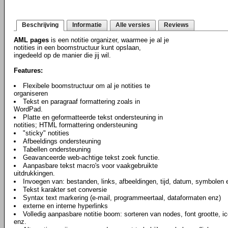
Beschrijving
Informatie
Alle versies
Reviews
AML pages
is een notitie organizer, waarmee je al je
notities in een boomstructuur kunt opslaan,
ingedeeld op de manier die jij wil.
Features:
Flexibele boomstructuur om al je notities te
organiseren
Tekst en paragraaf formattering zoals in
WordPad.
Platte en geformatteerde tekst ondersteuning in
notities; HTML formattering ondersteuning
"sticky" notities
Afbeeldings ondersteuning
Tabellen ondersteuning
Geavanceerde web-achtige tekst zoek functie.
Aanpasbare tekst macro's voor vaakgebruikte
uitdrukkingen.
Invoegen van: bestanden, links, afbeeldingen, tijd, datum, symbolen e
Tekst karakter set conversie
Syntax text markering (e-mail, programmeertaal, dataformaten enz)
externe en interne hyperlinks
Volledig aanpasbare notitie boom: sorteren van nodes, font grootte, ic
enz.