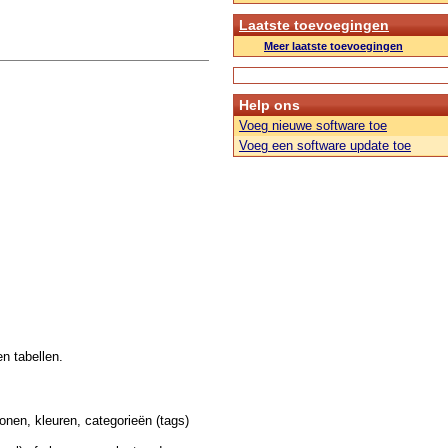
Laatste toevoegingen
Meer laatste toevoegingen
Help ons
Voeg nieuwe software toe
Voeg een software update toe
n tabellen.
onen, kleuren, categorieën (tags)