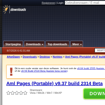
Registreren
|
Login:
Startpagina
Downloads
Top downloads
Meer
8/7/2026 6:41:01 AM
AfterDawn
>
Downloads
>
Desktop
>
Notities
>
Aml Pages (Portable) v9.37 buil
Dit is een oude versie van deze software. Je kunt ook de
v9.64 build 2555 (laatste 
of de
v9.59 Build 2518 Beta (laatste beta versie)
.
Aml Pages (Portable) v9.37 build 2314 Beta
Shareware
DOW
Vista / Win2k / Win7 / WinXP