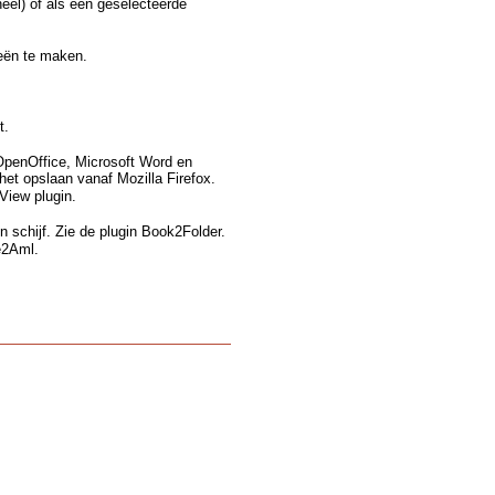
eel) of als een geselecteerde
eën te maken.
t.
 OpenOffice, Microsoft Word en
het opslaan vanaf Mozilla Firefox.
View plugin.
n schijf. Zie de plugin Book2Folder.
e2Aml.