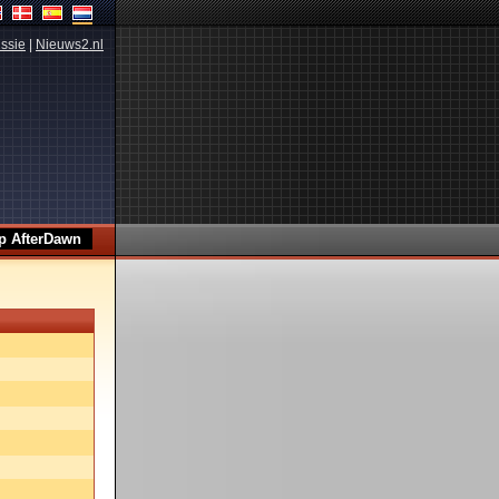
ssie
|
Nieuws2.nl