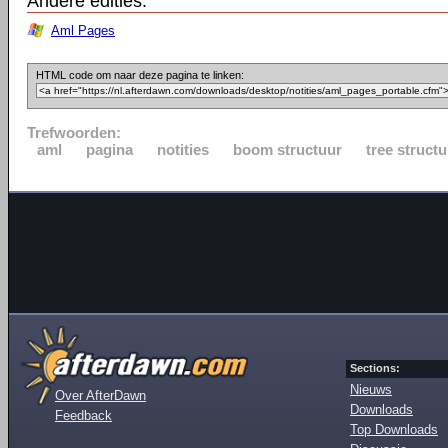
Andere edities:
Aml Pages
HTML code om naar deze pagina te linken:
Trefwoorden:
aml
pagina
notities
boom structuur
tree structu
Sections:
Nieuws
Over AfterDawn
Downloads
Feedback
Top Downloads