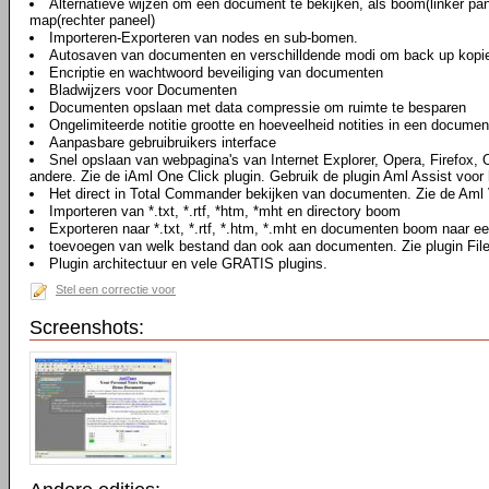
Alternatieve wijzen om een document te bekijken, als boom(linker pan
map(rechter paneel)
Importeren-Exporteren van nodes en sub-bomen.
Autosaven van documenten en verschilldende modi om back up kopi
Encriptie en wachtwoord beveiliging van documenten
Bladwijzers voor Documenten
Documenten opslaan met data compressie om ruimte te besparen
Ongelimiteerde notitie grootte en hoeveelheid notities in een documen
Aanpasbare gebruibruikers interface
Snel opslaan van webpagina's van Internet Explorer, Opera, Firefox,
andere. Zie de iAml One Click plugin. Gebruik de plugin Aml Assist voor 
Het direct in Total Commander bekijken van documenten. Zie de Aml 
Importeren van *.txt, *.rtf, *htm, *mht en directory boom
Exporteren naar *.txt, *.rtf, *.htm, *.mht en documenten boom naar ee
toevoegen van welk bestand dan ook aan documenten. Zie plugin Fil
Plugin architectuur en vele GRATIS plugins.
Stel een correctie voor
Screenshots: