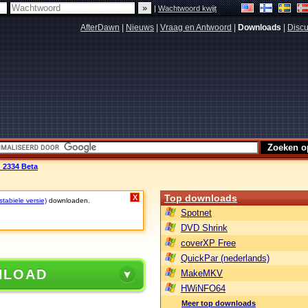
|
Wachtwoord kwijt
AfterDawn
|
Nieuws
|
Vraag en Antwoord
|
Downloads
|
Discu
d 2334 Beta
Top downloads
X
stabiele versie)
downloaden.
Spotnet
DVD Shrink
coverXP Free
QuickPar (nederlands)
NLOAD
MakeMKV
HWiNFO64
Meer top downloads