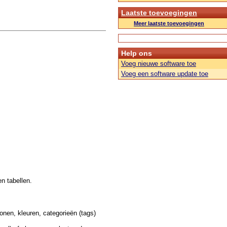
Laatste toevoegingen
Meer laatste toevoegingen
Help ons
Voeg nieuwe software toe
Voeg een software update toe
n tabellen.
onen, kleuren, categorieën (tags)