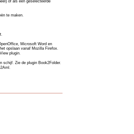
eel) of als een geselecteerde
eën te maken.
t.
 OpenOffice, Microsoft Word en
het opslaan vanaf Mozilla Firefox.
View plugin.
n schijf. Zie de plugin Book2Folder.
e2Aml.