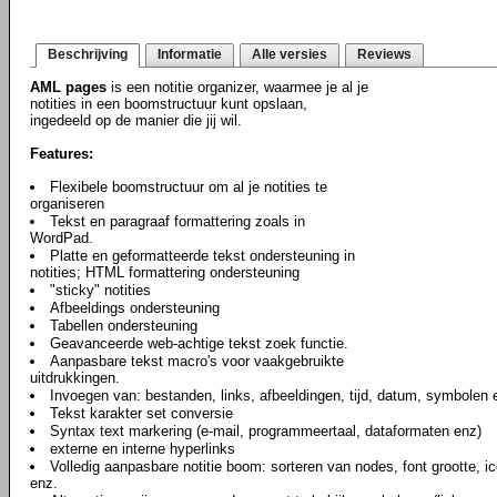
Beschrijving
Informatie
Alle versies
Reviews
AML pages
is een notitie organizer, waarmee je al je
notities in een boomstructuur kunt opslaan,
ingedeeld op de manier die jij wil.
Features:
Flexibele boomstructuur om al je notities te
organiseren
Tekst en paragraaf formattering zoals in
WordPad.
Platte en geformatteerde tekst ondersteuning in
notities; HTML formattering ondersteuning
"sticky" notities
Afbeeldings ondersteuning
Tabellen ondersteuning
Geavanceerde web-achtige tekst zoek functie.
Aanpasbare tekst macro's voor vaakgebruikte
uitdrukkingen.
Invoegen van: bestanden, links, afbeeldingen, tijd, datum, symbolen e
Tekst karakter set conversie
Syntax text markering (e-mail, programmeertaal, dataformaten enz)
externe en interne hyperlinks
Volledig aanpasbare notitie boom: sorteren van nodes, font grootte, ic
enz.