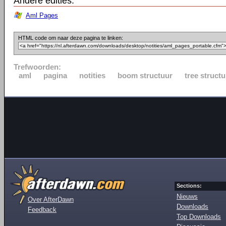
Andere edities:
Aml Pages
HTML code om naar deze pagina te linken:
Trefwoorden:
aml
pagina
notities
boom structuur
tree structu
Sections:
Nieuws
Over AfterDawn
Downloads
Feedback
Top Downloads