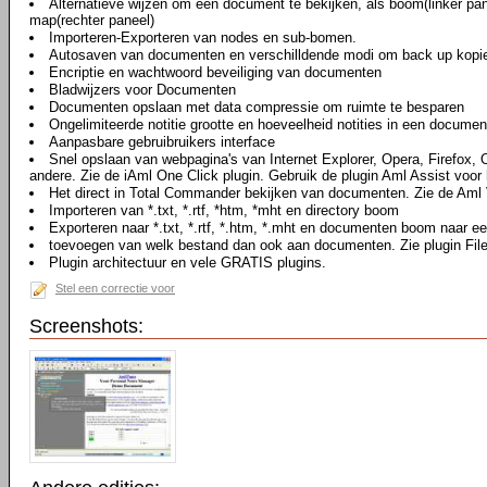
Alternatieve wijzen om een document te bekijken, als boom(linker pan
map(rechter paneel)
Importeren-Exporteren van nodes en sub-bomen.
Autosaven van documenten en verschilldende modi om back up kopi
Encriptie en wachtwoord beveiliging van documenten
Bladwijzers voor Documenten
Documenten opslaan met data compressie om ruimte te besparen
Ongelimiteerde notitie grootte en hoeveelheid notities in een documen
Aanpasbare gebruibruikers interface
Snel opslaan van webpagina's van Internet Explorer, Opera, Firefox,
andere. Zie de iAml One Click plugin. Gebruik de plugin Aml Assist voor 
Het direct in Total Commander bekijken van documenten. Zie de Aml 
Importeren van *.txt, *.rtf, *htm, *mht en directory boom
Exporteren naar *.txt, *.rtf, *.htm, *.mht en documenten boom naar ee
toevoegen van welk bestand dan ook aan documenten. Zie plugin Fil
Plugin architectuur en vele GRATIS plugins.
Stel een correctie voor
Screenshots: