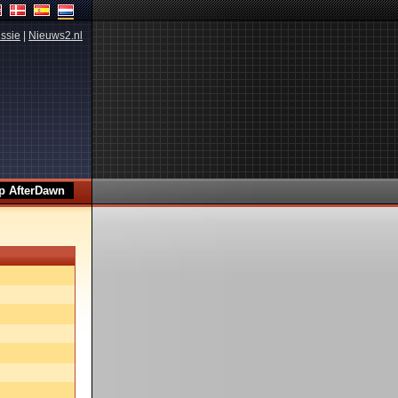
ssie
|
Nieuws2.nl