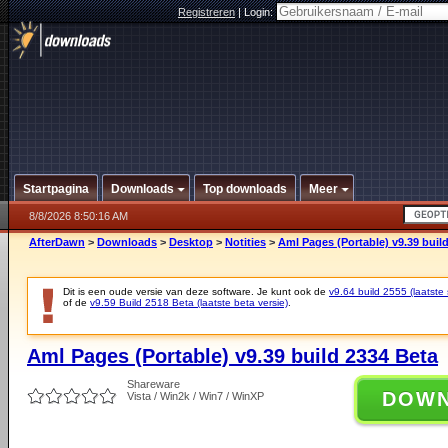
Registreren
|
Login:
Startpagina
Downloads
Top downloads
Meer
8/8/2026 8:50:16 AM
AfterDawn
>
Downloads
>
Desktop
>
Notities
>
Aml Pages (Portable) v9.39 buil
Dit is een oude versie van deze software. Je kunt ook de
v9.64 build 2555 (laatste 
of de
v9.59 Build 2518 Beta (laatste beta versie)
.
Aml Pages (Portable) v9.39 build 2334 Beta
Shareware
DOW
Vista / Win2k / Win7 / WinXP