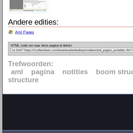
Andere edities:
Aml Pages
HTML code om naar deze pagina te linken:
Trefwoorden:
aml
pagina
notities
boom stru
structure