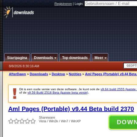
Registreren
|
Login:
Startpagina
Downloads
Top downloads
Meer
8/8/2026 8:30:16 AM
AfterDawn
>
Downloads
>
Desktop
>
Notities
>
Aml Pages (Portable) v9.44 Beta
Dit is een oude versie van deze software. Je kunt ook de
v9.64 build 2555 (laatste 
of de
v9.59 Build 2518 Beta (laatste beta versie)
.
Aml Pages (Portable) v9.44 Beta build 2370
Shareware
DOW
Vista / Win2k / Win7 / WinXP