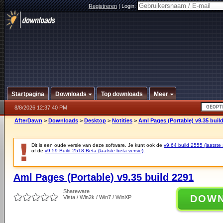
Registreren
|
Login:
Startpagina
Downloads
Top downloads
Meer
8/8/2026 12:37:40 PM
AfterDawn
>
Downloads
>
Desktop
>
Notities
>
Aml Pages (Portable) v9.35 buil
Dit is een oude versie van deze software. Je kunt ook de
v9.64 build 2555 (laatste 
of de
v9.59 Build 2518 Beta (laatste beta versie)
.
Aml Pages (Portable) v9.35 build 2291
Shareware
DOW
Vista / Win2k / Win7 / WinXP