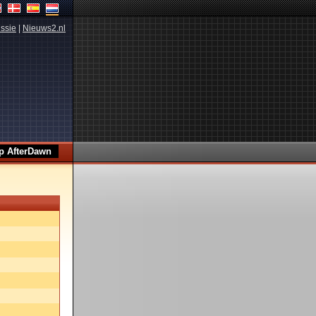
ssie
|
Nieuws2.nl