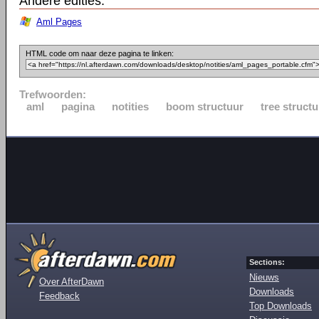
Andere edities:
Aml Pages
HTML code om naar deze pagina te linken:
Trefwoorden:
aml
pagina
notities
boom structuur
tree structu
Sections:
Nieuws
Over AfterDawn
Downloads
Feedback
Top Downloads