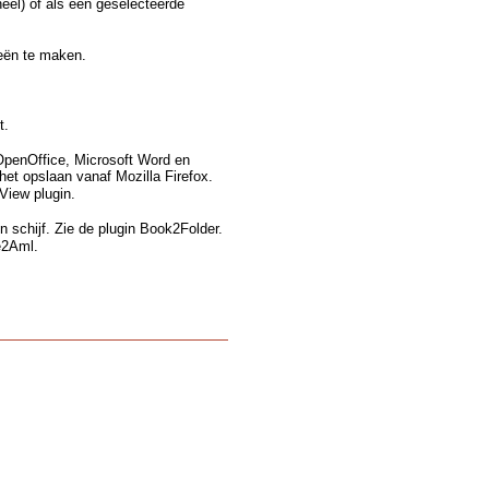
eel) of als een geselecteerde
eën te maken.
t.
 OpenOffice, Microsoft Word en
het opslaan vanaf Mozilla Firefox.
View plugin.
n schijf. Zie de plugin Book2Folder.
e2Aml.