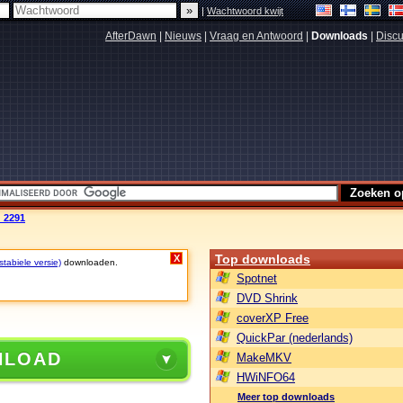
|
Wachtwoord kwijt
AfterDawn
|
Nieuws
|
Vraag en Antwoord
|
Downloads
|
Discu
d 2291
Top downloads
X
stabiele versie)
downloaden.
Spotnet
DVD Shrink
coverXP Free
QuickPar (nederlands)
NLOAD
MakeMKV
HWiNFO64
Meer top downloads