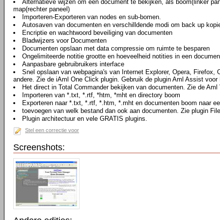
Alternatieve wijzen om een document te bekijken, als boom(linker pan
map(rechter paneel)
Importeren-Exporteren van nodes en sub-bomen.
Autosaven van documenten en verschilldende modi om back up kopi
Encriptie en wachtwoord beveiliging van documenten
Bladwijzers voor Documenten
Documenten opslaan met data compressie om ruimte te besparen
Ongelimiteerde notitie grootte en hoeveelheid notities in een documen
Aanpasbare gebruibruikers interface
Snel opslaan van webpagina's van Internet Explorer, Opera, Firefox,
andere. Zie de iAml One Click plugin. Gebruik de plugin Aml Assist voor 
Het direct in Total Commander bekijken van documenten. Zie de Aml 
Importeren van *.txt, *.rtf, *htm, *mht en directory boom
Exporteren naar *.txt, *.rtf, *.htm, *.mht en documenten boom naar ee
toevoegen van welk bestand dan ook aan documenten. Zie plugin Fil
Plugin architectuur en vele GRATIS plugins.
Stel een correctie voor
Screenshots: