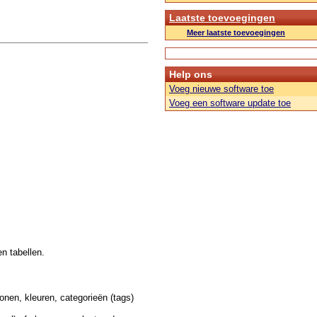
Laatste toevoegingen
Meer laatste toevoegingen
Help ons
Voeg nieuwe software toe
Voeg een software update toe
n tabellen.
onen, kleuren, categorieën (tags)