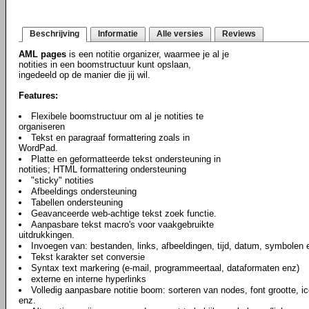
Beschrijving
Informatie
Alle versies
Reviews
AML pages
is een notitie organizer, waarmee je al je
notities in een boomstructuur kunt opslaan,
ingedeeld op de manier die jij wil.
Features:
Flexibele boomstructuur om al je notities te
organiseren
Tekst en paragraaf formattering zoals in
WordPad.
Platte en geformatteerde tekst ondersteuning in
notities; HTML formattering ondersteuning
"sticky" notities
Afbeeldings ondersteuning
Tabellen ondersteuning
Geavanceerde web-achtige tekst zoek functie.
Aanpasbare tekst macro's voor vaakgebruikte
uitdrukkingen.
Invoegen van: bestanden, links, afbeeldingen, tijd, datum, symbolen e
Tekst karakter set conversie
Syntax text markering (e-mail, programmeertaal, dataformaten enz)
externe en interne hyperlinks
Volledig aanpasbare notitie boom: sorteren van nodes, font grootte, ic
enz.