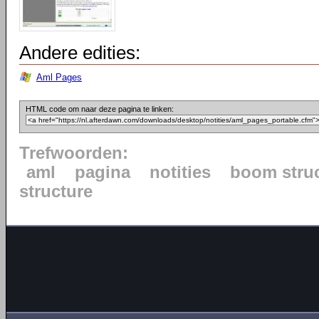
Andere edities:
Aml Pages
HTML code om naar deze pagina te linken:
Trefwoorden:
aml
pagina
notities
boom stru
structure