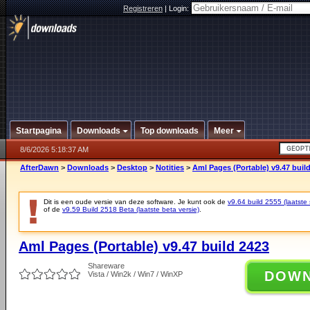
Registreren
|
Login:
Startpagina
Downloads
Top downloads
Meer
8/6/2026 5:18:37 AM
AfterDawn
>
Downloads
>
Desktop
>
Notities
>
Aml Pages (Portable) v9.47 buil
Dit is een oude versie van deze software. Je kunt ook de
v9.64 build 2555 (laatste 
of de
v9.59 Build 2518 Beta (laatste beta versie)
.
Aml Pages (Portable) v9.47 build 2423
Shareware
DOW
Vista / Win2k / Win7 / WinXP