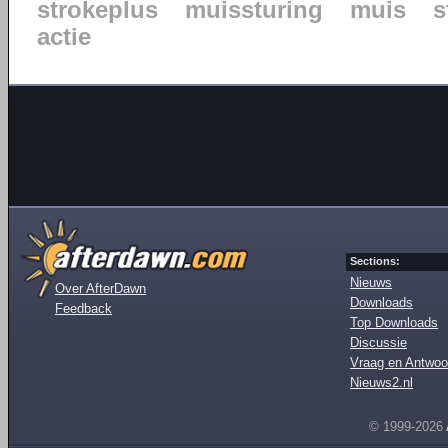
strokeplus
muissturing
muis
s
actie
Sections:
Nieuws
Over AfterDawn
Downloads
Feedback
Top Downloads
Discussie
Vraag en Antwoo
Nieuws2.nl
© 1999-2026