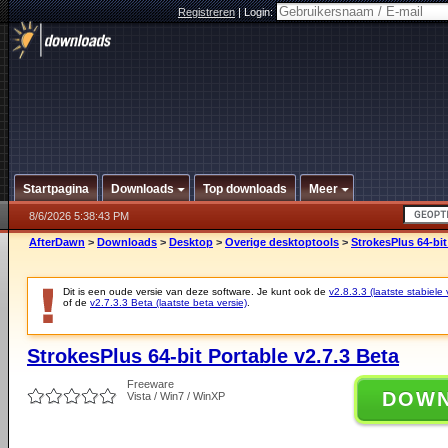
Registreren
|
Login:
Startpagina
Downloads
Top downloads
Meer
8/6/2026 5:38:43 PM
AfterDawn
>
Downloads
>
Desktop
>
Overige desktoptools
>
StrokesPlus 64-bit
Dit is een oude versie van deze software. Je kunt ook de
v2.8.3.3 (laatste stabiele 
of de
v2.7.3.3 Beta (laatste beta versie)
.
StrokesPlus 64-bit Portable v2.7.3 Beta
Freeware
DOW
Vista / Win7 / WinXP