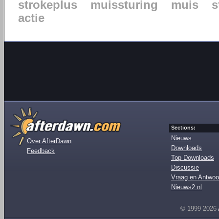
strokeplus
muissturing
muis
s
actie
Sections:
Nieuws
Over AfterDawn
Downloads
Feedback
Top Downloads
Discussie
Vraag en Antwoo
Nieuws2.nl
© 1999-2026