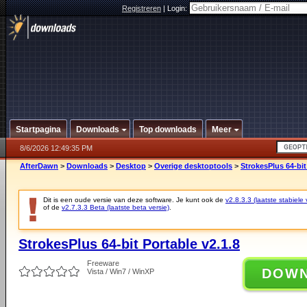
Registreren
|
Login:
Startpagina
Downloads
Top downloads
Meer
8/6/2026 12:49:35 PM
AfterDawn
>
Downloads
>
Desktop
>
Overige desktoptools
>
StrokesPlus 64-bit
Dit is een oude versie van deze software. Je kunt ook de
v2.8.3.3 (laatste stabiele 
of de
v2.7.3.3 Beta (laatste beta versie)
.
StrokesPlus 64-bit Portable v2.1.8
Freeware
DOW
Vista / Win7 / WinXP