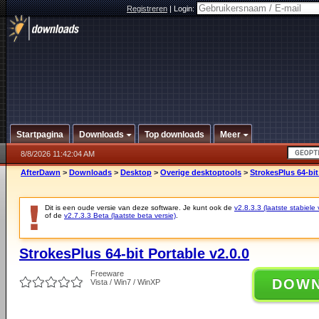
Registreren
|
Login:
Startpagina
Downloads
Top downloads
Meer
8/8/2026 11:42:04 AM
AfterDawn
>
Downloads
>
Desktop
>
Overige desktoptools
>
StrokesPlus 64-bit
Dit is een oude versie van deze software. Je kunt ook de
v2.8.3.3 (laatste stabiele 
of de
v2.7.3.3 Beta (laatste beta versie)
.
StrokesPlus 64-bit Portable v2.0.0
Freeware
DOW
Vista / Win7 / WinXP