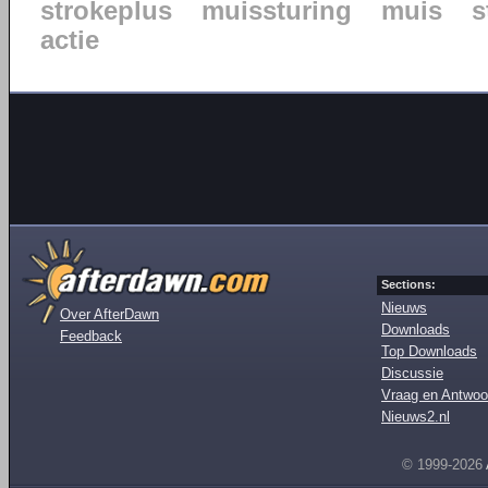
strokeplus
muissturing
muis
s
actie
Sections:
Nieuws
Over AfterDawn
Downloads
Feedback
Top Downloads
Discussie
Vraag en Antwoo
Nieuws2.nl
© 1999-2026