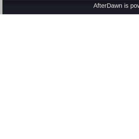
AfterDawn is p