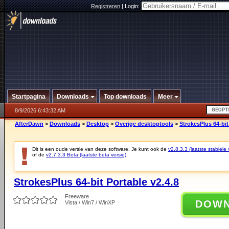
Registreren
|
Login:
Startpagina
Downloads
Top downloads
Meer
8/9/2026 6:43:32 AM
AfterDawn
>
Downloads
>
Desktop
>
Overige desktoptools
>
StrokesPlus 64-bit
Dit is een oude versie van deze software. Je kunt ook de
v2.8.3.3 (laatste stabiele 
of de
v2.7.3.3 Beta (laatste beta versie)
.
StrokesPlus 64-bit Portable v2.4.8
Freeware
DOW
Vista / Win7 / WinXP