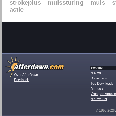
strokeplus
muissturing
muis
s
actie
Sections:
Nieuws
Over AfterDawn
Downloads
Feedback
Top Downloads
Discussie
Vraag en Antwoo
Nieuws2.nl
© 1999-2026