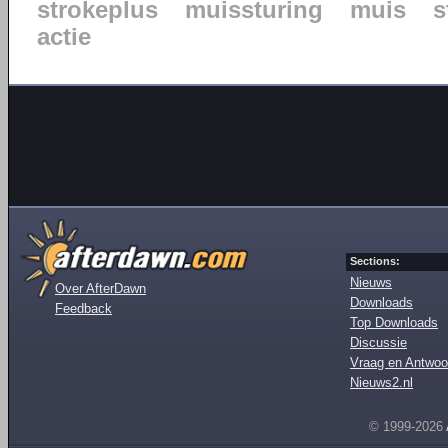
strokeplus
muissturing
muis
s
actie
Sections:
Nieuws
Over AfterDawn
Downloads
Feedback
Top Downloads
Discussie
Vraag en Antwoo
Nieuws2.nl
© 1999-2026