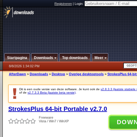
Registreren
|
Login:
Startpagina
Downloads
Top downloads
Meer
8/8/2026 1:34:02 PM
AfterDawn
>
Downloads
>
Desktop
>
Overige desktoptools
>
StrokesPlus 64-bit
Dit is een oude versie van deze software. Je kunt ook de
v2.8.3.3 (laatste stabiele 
of de
v2.7.3.3 Beta (laatste beta versie)
.
StrokesPlus 64-bit Portable v2.7.0
Freeware
DOW
Vista / Win7 / WinXP