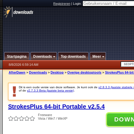
Registreren
|
Login:
Startpagina
Downloads
Top downloads
Meer
8/8/2026 6:59:14 AM
AfterDawn
>
Downloads
>
Desktop
>
Overige desktoptools
>
StrokesPlus 64-bit
Dit is een oude versie van deze software. Je kunt ook de
v2.8.3.3 (laatste stabiele 
of de
v2.7.3.3 Beta (laatste beta versie)
.
StrokesPlus 64-bit Portable v2.5.4
Freeware
DOW
Vista / Win7 / WinXP