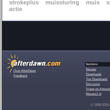
strokeplus
muissturing
muis
s
actie
Sections:
Nieuws
Over AfterDawn
Downloads
Feedback
Top Downloads
Discussie
Vraag en Antwoo
Nieuws2.nl
© 1999-2026