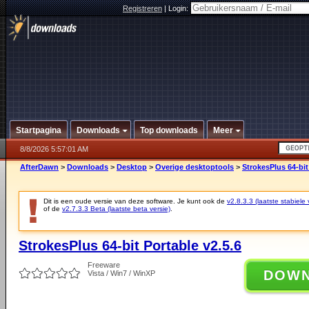
Registreren
|
Login:
Startpagina
Downloads
Top downloads
Meer
8/8/2026 5:57:01 AM
AfterDawn
>
Downloads
>
Desktop
>
Overige desktoptools
>
StrokesPlus 64-bit
Dit is een oude versie van deze software. Je kunt ook de
v2.8.3.3 (laatste stabiele 
of de
v2.7.3.3 Beta (laatste beta versie)
.
StrokesPlus 64-bit Portable v2.5.6
Freeware
DOW
Vista / Win7 / WinXP