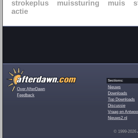
strokeplus
muissturing
muis
s
actie
Sections:
Nieuws
Over AfterDawn
Downloads
Feedback
Top Downloads
Discussie
Vraag en Antwoo
Nieuws2.nl
© 1999-2026