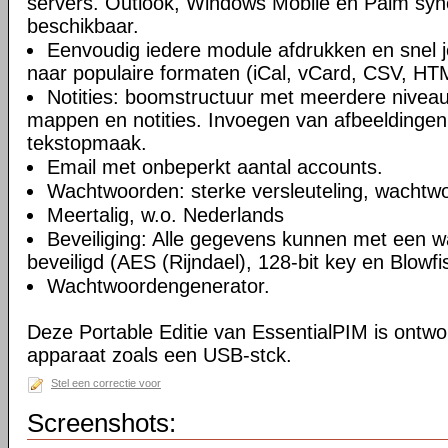
servers. Outlook, Windows Mobile en Palm syn
beschikbaar.
Eenvoudig iedere module afdrukken en snel 
naar populaire formaten (iCal, vCard, CSV, HT
Notities: boomstructuur met meerdere niveau
mappen en notities. Invoegen van afbeeldingen,
tekstopmaak.
Email met onbeperkt aantal accounts.
Wachtwoorden: sterke versleuteling, wachtw
Meertalig, w.o. Nederlands
Beveiliging: Alle gegevens kunnen met een 
beveiligd (AES (Rijndael), 128-bit key en Blowfi
Wachtwoordengenerator.
Deze Portable Editie van EssentialPIM is ontw
apparaat zoals een USB-stck.
Stel een correctie voor
Screenshots: