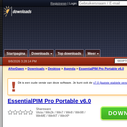
Registreren
|
Login:
Startpagina
Downloads
Top downloads
Meer
8/8/2026 3:28:14 PM
AfterDawn
>
Downloads
>
Desktop
>
Agenda
>
EssentialPIM Pro Portable v6.0
Dit is een oude versie van deze software. Je kunt ook de
v7.0 (laatste stabiele vers
EssentialPIM Pro Portable v6.0
Shareware
DOW
Vista / Win2k / Win7 / Win8 / Win98 /
WinME / WinNT / WinXP