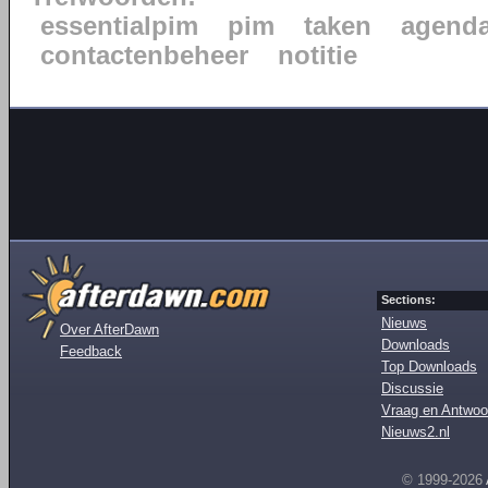
essentialpim
pim
taken
agend
contactenbeheer
notitie
Sections:
Nieuws
Over AfterDawn
Downloads
Feedback
Top Downloads
Discussie
Vraag en Antwoo
Nieuws2.nl
© 1999-2026